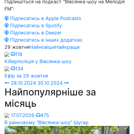
Підпишіться на подкаст "Вівсянка-шоу на Мелодія
FM":
Підписатись в Apple Podcasts
Підписатись в Spotify
Підписатись в Deezer
Підписатись в інших додатках
29 жовтня
Найновіше
Найкраще
118
Кіберполіція у Вівсянка-шоу
134
Ефір за 29 жовтня
28.10.2024
30.10.2024
Найпопулярніше за
місяць
17.07.2026
475
В ранковому "Вівсянка-шоу" Шугар