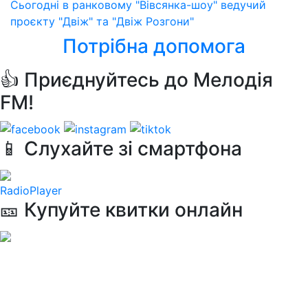
Сьогодні в ранковому "Вівсянка-шоу" ведучий
проєкту "Двіж" та "Двіж Розгони"
Потрібна допомога
👍 Приєднуйтесь до Мелодія
FM!
📱 Слухайте зі смартфона
RadioPlayer
🎫 Купуйте квитки онлайн