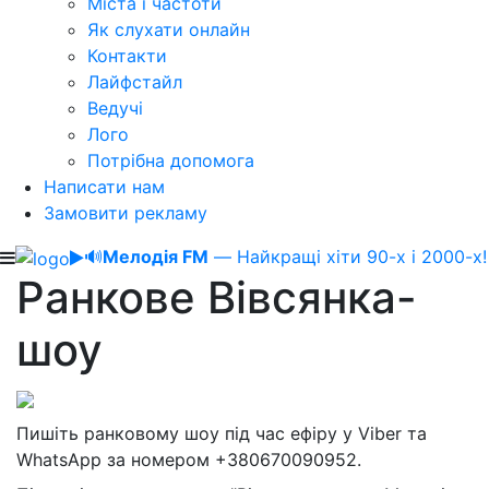
Міста і частоти
Як слухати онлайн
Контакти
Лайфстайл
Ведучі
Лого
Потрібна допомога
Написати нам
Замовити рекламу
🔊
Мелодія FM
— Найкращі хіти 90-х і 2000-х!
Ранкове Вівсянка-
шоу
Пишіть ранковому шоу під час ефіру у Viber та
WhatsApp за номером +380670090952.