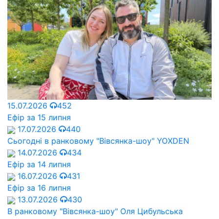
15.07.2026
452
Ефір за 15 липня
17.07.2026
440
Сьогодні в ранковому "Вівсянка-шоу" YOXDEN
14.07.2026
434
Ефір за 14 липня
16.07.2026
431
Ефір за 16 липня
13.07.2026
430
В ранковому "Вівсянка-шоу" Оля Цибульська