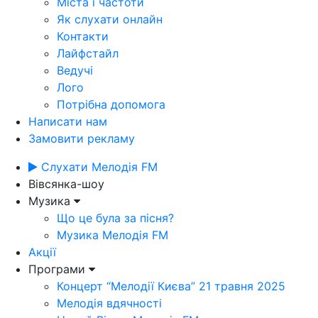
Міста і частоти
Як слухати онлайн
Контакти
Лайфстайл
Ведучі
Лого
Потрібна допомога
Написати нам
Замовити рекламу
Слухати Мелодія FM
Вівсянка-шоу
Музика
Що це була за пісня?
Музика Мелодія FM
Акції
Програми
Концерт “Мелодії Києва” 21 травня 2025
Мелодія вдячності