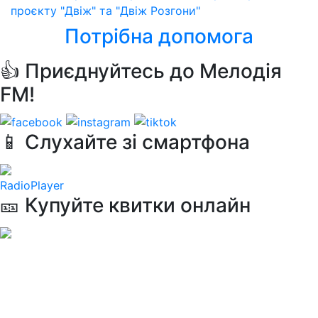
проєкту "Двіж" та "Двіж Розгони"
Потрібна допомога
👍 Приєднуйтесь до Мелодія
FM!
📱 Слухайте зі смартфона
RadioPlayer
🎫 Купуйте квитки онлайн