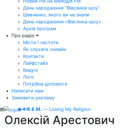
Новий Рік на Мелодія FM
День народження "Вівсянка-шоу"
Шевченко, якого ви не знали
День народження «Вівсянка-шоу»
Архів програм
Про радіо
Міста і частоти
Як слухати онлайн
Контакти
Лайфстайл
Ведучі
Лого
Потрібна допомога
Написати нам
Замовити рекламу
🔊
R.E.M.
— Losing My Religion
Олексій Арестович