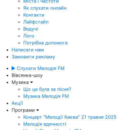
Міста і частоти
Як слухати онлайн
Контакти
Лайфстайл
Ведучі
Лого
Потрібна допомога
Написати нам
Замовити рекламу
Слухати Мелодія FM
Вівсянка-шоу
Музика
Що це була за пісня?
Музика Мелодія FM
Акції
Програми
Концерт “Мелодії Києва” 21 травня 2025
Мелодія вдячності