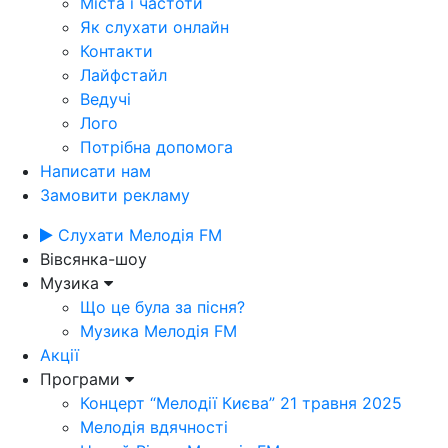
Міста і частоти
Як слухати онлайн
Контакти
Лайфстайл
Ведучі
Лого
Потрібна допомога
Написати нам
Замовити рекламу
Слухати Мелодія FM
Вівсянка-шоу
Музика
Що це була за пісня?
Музика Мелодія FM
Акції
Програми
Концерт “Мелодії Києва” 21 травня 2025
Мелодія вдячності