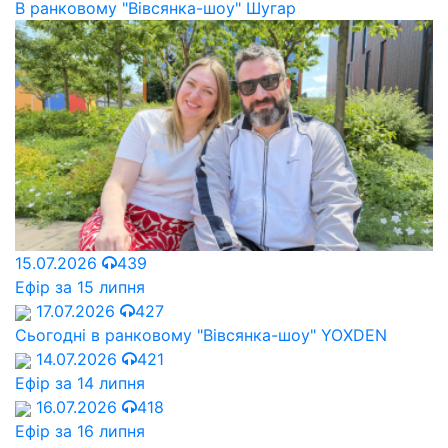
В ранковому "Вівсянка-шоу" Шугар
15.07.2026
439
Ефір за 15 липня
17.07.2026
427
Сьогодні в ранковому "Вівсянка-шоу" YOXDEN
14.07.2026
421
Ефір за 14 липня
16.07.2026
418
Ефір за 16 липня