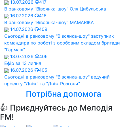
13.07.2026
417
В ранковому "Вівсянка-шоу" Оля Цибульська
16.07.2026
416
В ранковому "Вівсянка-шоу" MAMARIKA
14.07.2026
409
Сьогодні в ранковому "Вівсянка-шоу" заступник
командира по роботі з особовим складом бригади
"Гармаш"
13.07.2026
406
Ефір за 13 липня
16.07.2026
405
Сьогодні в ранковому "Вівсянка-шоу" ведучий
проєкту "Двіж" та "Двіж Розгони"
Потрібна допомога
👍 Приєднуйтесь до Мелодія
FM!