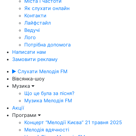
Міста і частоти
Як слухати онлайн
Контакти
Лайфстайл
Ведучі
Лого
Потрібна допомога
Написати нам
Замовити рекламу
Слухати Мелодія FM
Вівсянка-шоу
Музика
Що це була за пісня?
Музика Мелодія FM
Акції
Програми
Концерт “Мелодії Києва” 21 травня 2025
Мелодія вдячності