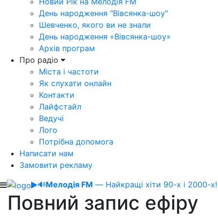
Новий Рік на Мелодія FM
День народження "Вівсянка-шоу"
Шевченко, якого ви не знали
День народження «Вівсянка-шоу»
Архів програм
Про радіо
Міста і частоти
Як слухати онлайн
Контакти
Лайфстайл
Ведучі
Лого
Потрібна допомога
Написати нам
Замовити рекламу
🔊
Мелодія FM
— Найкращі хіти 90-х і 2000-х!
Повний запис ефіру