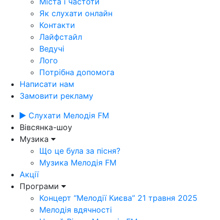
Міста і частоти
Як слухати онлайн
Контакти
Лайфстайл
Ведучі
Лого
Потрібна допомога
Написати нам
Замовити рекламу
Слухати Мелодія FM
Вівсянка-шоу
Музика
Що це була за пісня?
Музика Мелодія FM
Акції
Програми
Концерт “Мелодії Києва” 21 травня 2025
Мелодія вдячності