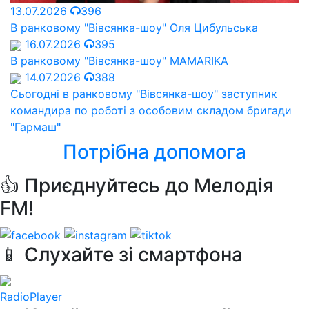
13.07.2026
396
В ранковому "Вівсянка-шоу" Оля Цибульська
16.07.2026
395
В ранковому "Вівсянка-шоу" MAMARIKA
14.07.2026
388
Сьогодні в ранковому "Вівсянка-шоу" заступник
командира по роботі з особовим складом бригади
"Гармаш"
Потрібна допомога
👍 Приєднуйтесь до Мелодія
FM!
📱 Слухайте зі смартфона
RadioPlayer