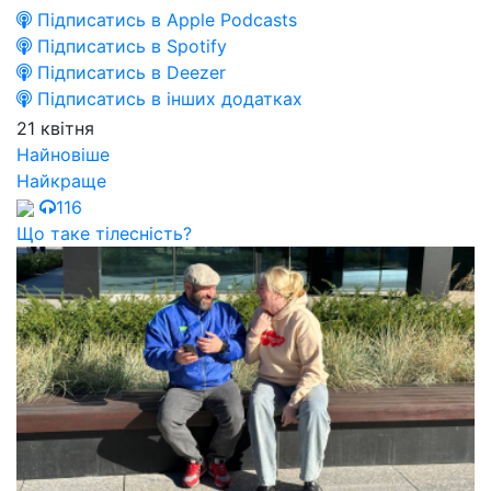
Підписатись в Apple Podcasts
Підписатись в Spotify
Підписатись в Deezer
Підписатись в інших додатках
21 квітня
Найновіше
Найкраще
116
Що таке тілесність?