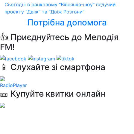
Сьогодні в ранковому "Вівсянка-шоу" ведучий
проєкту "Двіж" та "Двіж Розгони"
Потрібна допомога
👍 Приєднуйтесь до Мелодія
FM!
📱 Слухайте зі смартфона
RadioPlayer
🎫 Купуйте квитки онлайн