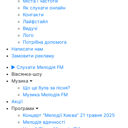
Міста і частоти
Як слухати онлайн
Контакти
Лайфстайл
Ведучі
Лого
Потрібна допомога
Написати нам
Замовити рекламу
Слухати Мелодія FM
Вівсянка-шоу
Музика
Що це була за пісня?
Музика Мелодія FM
Акції
Програми
Концерт “Мелодії Києва” 21 травня 2025
Мелодія вдячності