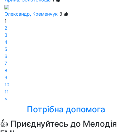
Олександр, Кременчук
3
1
2
3
4
5
6
7
8
9
10
11
>
Потрібна допомога
👍 Приєднуйтесь до Мелодія