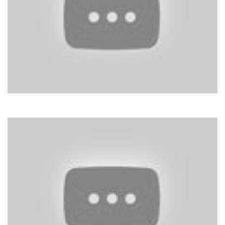
Riccardo Fogli
Storie Di Tutti I Giorni