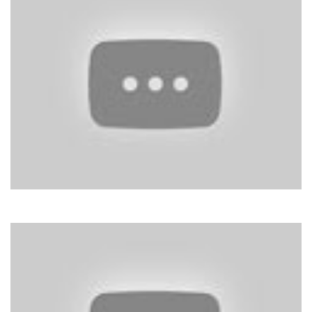
Patricia Kaas
Mademoiselle Chante Le Blues