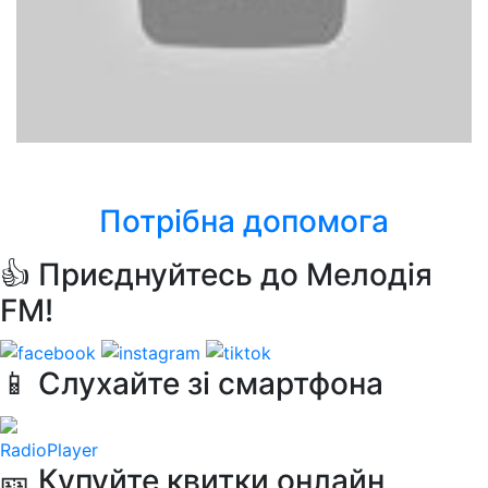
ABBA
Lay All Your Love On Me
Потрібна допомога
👍 Приєднуйтесь до Мелодія
FM!
📱 Слухайте зі смартфона
RadioPlayer
🎫 Купуйте квитки онлайн