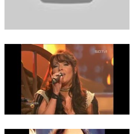
Dr. Alban
It's My Life
Rednex
Wish You Were Here