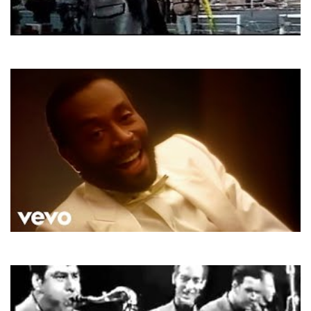
DJ BoBo
Respect Yourself
Bobby McFerrin
Don't Worry Be Happy