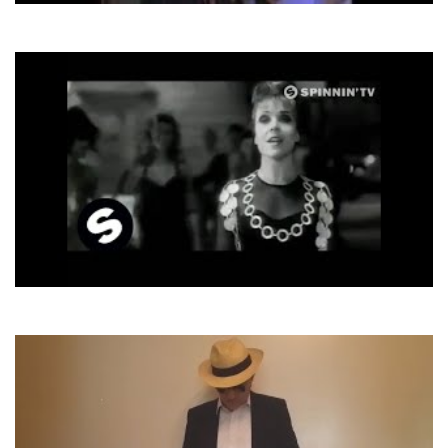
C.C. Catch
Heaven And Hell
Vaya Con Dios
Nah Neh Nah