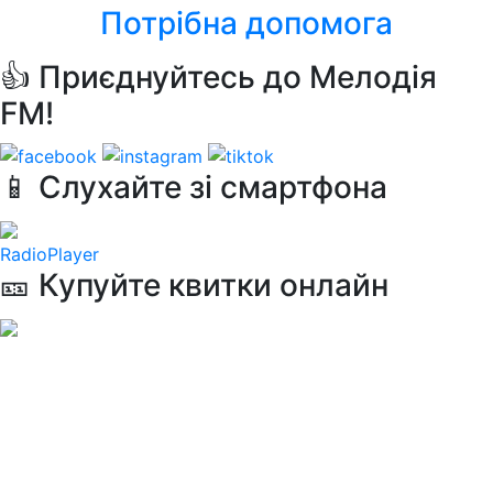
Потрібна допомога
👍 Приєднуйтесь до Мелодія
FM!
📱 Слухайте зі смартфона
RadioPlayer
🎫 Купуйте квитки онлайн