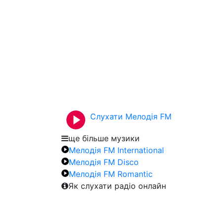
Слухати Мелодія FM
ще більше музики
Мелодія FM International
Мелодія FM Disco
Мелодія FM Romantic
Як слухати радіо онлайн