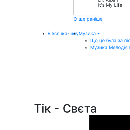
Dr. Alban
It's My Life
⌚ ще раніше
Вівсянка-шоу
Музика
Що це була за пі
Музика Мелодія
Тік - Свєта