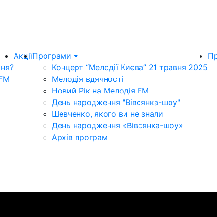
Акції
Програми
Пр
сня?
Концерт “Мелодії Києва” 21 травня 2025
 FM
Мелодія вдячності
Новий Рік на Мелодія FM
День народження "Вівсянка-шоу"
Шевченко, якого ви не знали
День народження «Вівсянка-шоу»
Архів програм