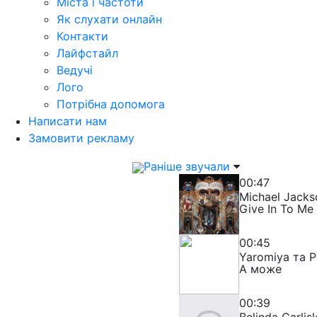
Міста і частоти
Як слухати онлайн
Контакти
Лайфстайл
Ведучі
Лого
Потрібна допомога
Написати нам
Замовити рекламу
Раніше звучали
00:47
Michael Jacks
Give In To Me
00:45
Yaromiya та 
А може
00:39