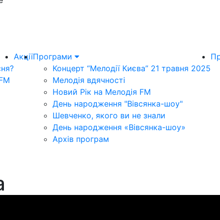
e
Акції
Програми
Пр
сня?
Концерт “Мелодії Києва” 21 травня 2025
 FM
Мелодія вдячності
Новий Рік на Мелодія FM
День народження "Вівсянка-шоу"
Шевченко, якого ви не знали
День народження «Вівсянка-шоу»
Архів програм
а