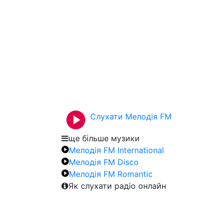
Слухати Мелодія FM
ще більше музики
Мелодія FM International
Мелодія FM Disco
Мелодія FM Romantic
Як слухати радіо онлайн