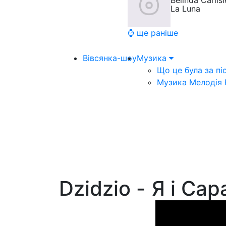
Belinda Carlisl
La Luna
⌚ ще раніше
Вівсянка-шоу
Музика
Що це була за пі
Музика Мелодія
Dzidzio - Я і Сар