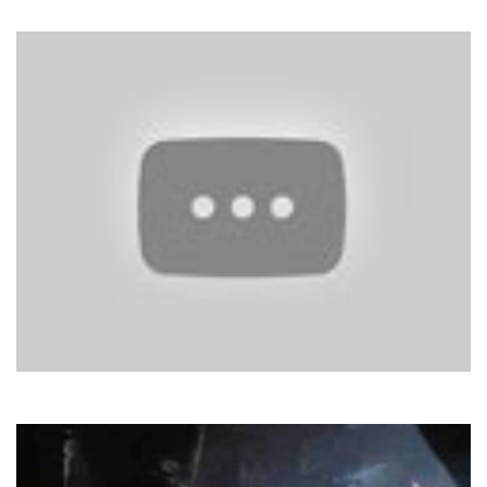
In 100 Years
Tom Jones
Sexbomb