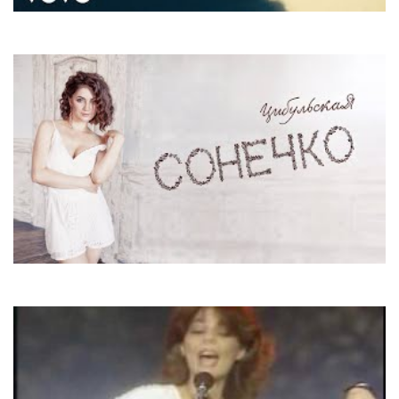
Rihanna
Diamonds
Оля Цибульська
Сонечко