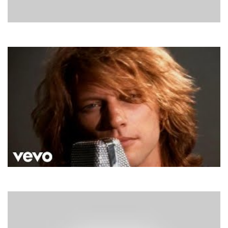
Ван-Гог
Контрасти
Bon Jovi
Always