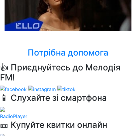
Оля Цибульська
До ранку
Потрібна допомога
👍 Приєднуйтесь до Мелодія
FM!
📱 Слухайте зі смартфона
RadioPlayer
🎫 Купуйте квитки онлайн