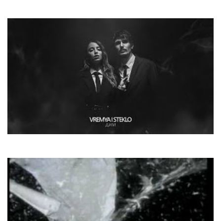
Sting
Mad About You
Время И Стекло
Дим