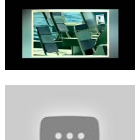
Віталій Козловський
Небо плаче грозами