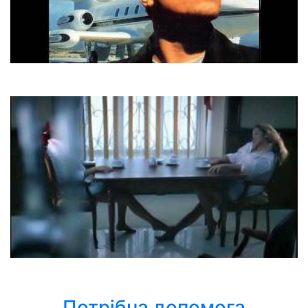
Atb
9Pm
Наталка Карпа
Інша
Потрібна допомога