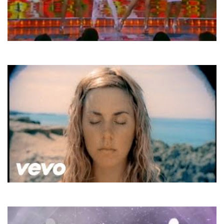
Real O
Мій рідний край
Melanie C
I Turn To You