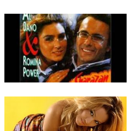
Domino
Чекала
Al Bano & Romina Power
Grazie