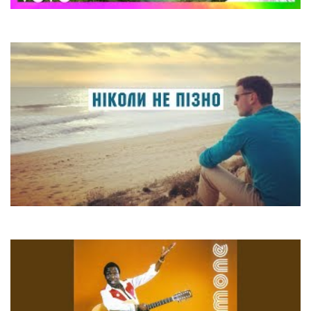
Elton John
Blessed
Zalisko
Ніколи не пізно