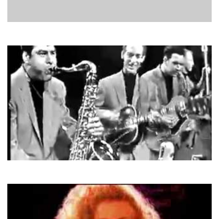
Afric Simone
Hafanana
Champs
Tequila