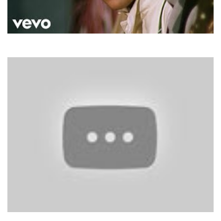
Robbie Williams
Supreme
Belinda Carlisle