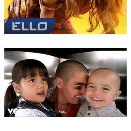
Наталка Карпа
Твій голос
Dj Mendez
Razor Tongue