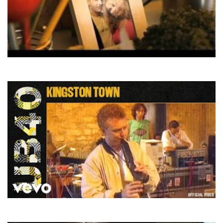
Maxima
За сонцем
UB40
Kingston Town