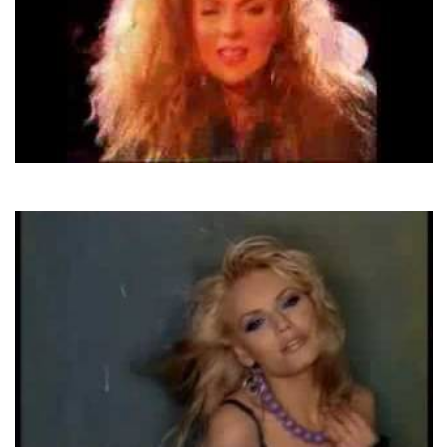
Lian Ross
Say, You'll Never