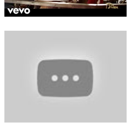
Aqua
My Oh My
Joe Dassin