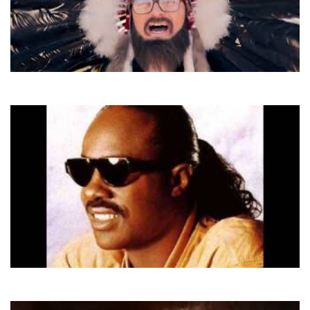
Dzidzio
Я і Сара
Stevie Wonder
I Just Called to Say I Love You