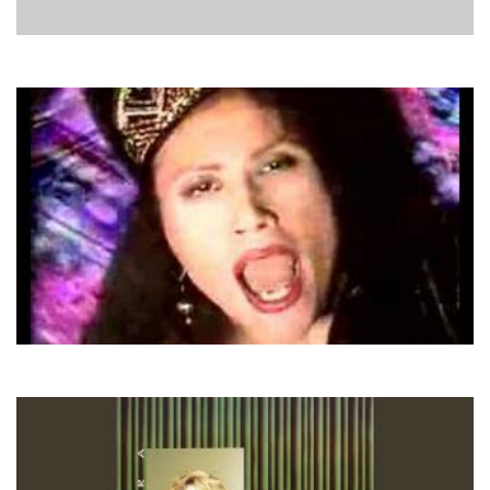
Glenn Medeiros
Nothing's Gonna Change
Gina T
Tokyo By Night