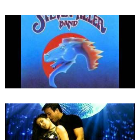
Demis Roussos
My Only Fascination
Steve Miller Band
Abracadabra