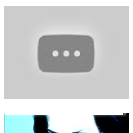
Le Cafe Des Trois Colombes
Гайтана
Відшукаю