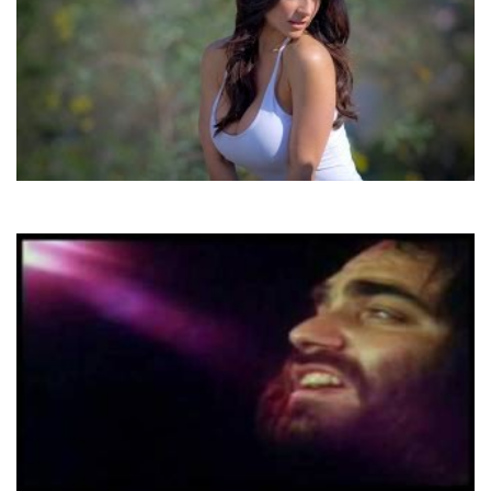
Заліско та Ірена
Коли гасне день