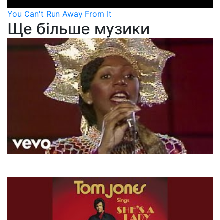
You Can't Run Away From It
Ще більше музики
Boney M.
Rivers Of Babylon