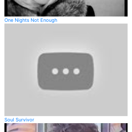
One Nights Not Enough
Soul Survivor