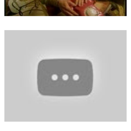
Fool's Garden
Lemon Tree
Space