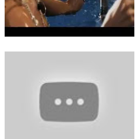
Андріана
Вільна Душа