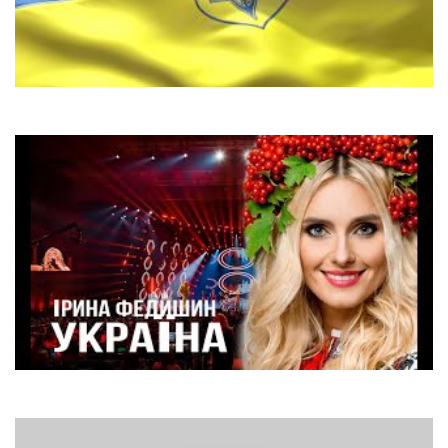
Злата Огнєвіч & Дiти
Гімн України
Ірина Федишин
Україна