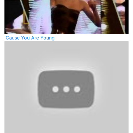
'Cause You Are Young