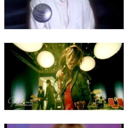
Fancy
Fools Cry
Гайтана
Два вікна