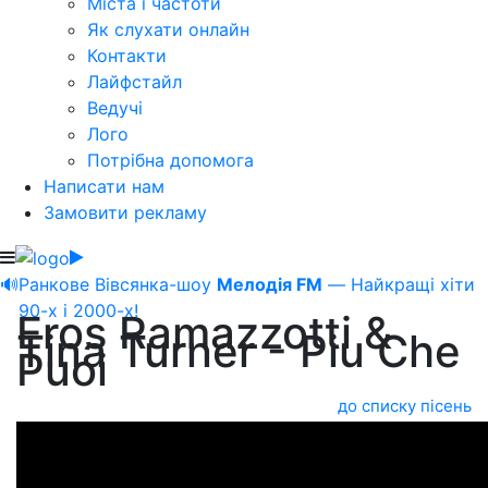
Міста і частоти
Як слухати онлайн
Контакти
Лайфстайл
Ведучі
Лого
Потрібна допомога
Написати нам
Замовити рекламу
🔊
Ранкове Вівсянка-шоу
Мелодія FM
— Найкращі хіти
90-х і 2000-х!
Eros Ramazzotti &
Tina Turner - Piu Che
Puoi
до списку пісень