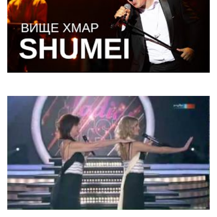
SHUMEI
Вище хмар
Baccara