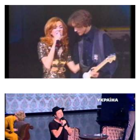
Godfather
Ірина Білик
Пригадай