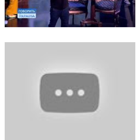
Тік
Знову один стою