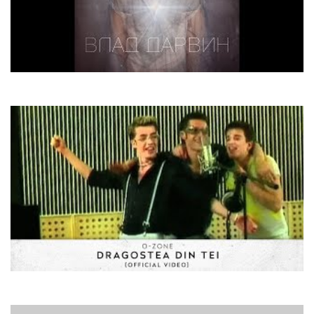
Влад Дарвін & Alyosha
Ти - найкраща (Remix)
O-Zone
Dragostea Din Tei