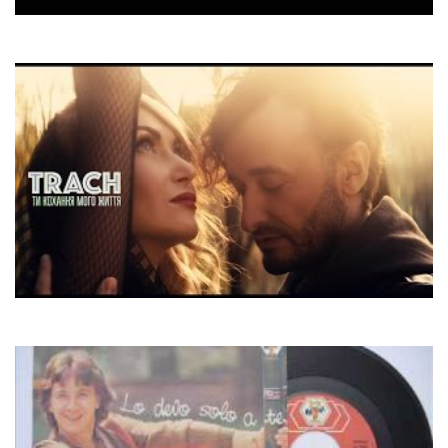
Umberto Tozzi
Ti Amo
Trach
Ти Кохання Мого Життя