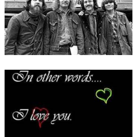
Creedence
Have You Ever Seen The Rain