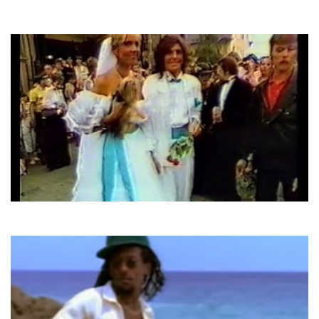
Руслана
Та Сама Зірка
Modern Talking
With A Little Love