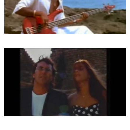
Aswad
Shine
Al Bano & Romina Power
Liberta