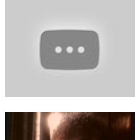
Teach In
Ding-A-Dong