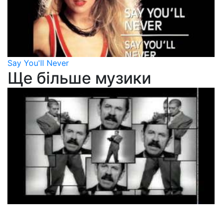
Say You'll Never
Ще більше музики
Scatman John
Scatman (SKI-BA-BOP-BA-DOP-BOP)