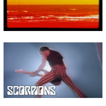
Скрябін
То моє море
Scorpions