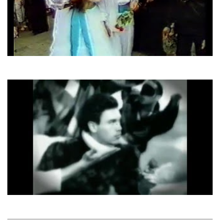
Modern Talking
With A Little Love
Me & My
Let The Love Go On