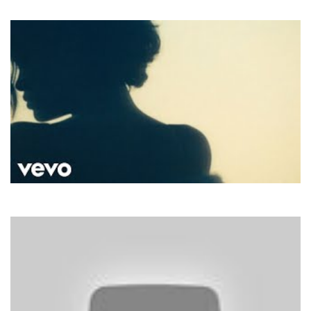
Oxygene Part 4
Rihanna
Diamonds