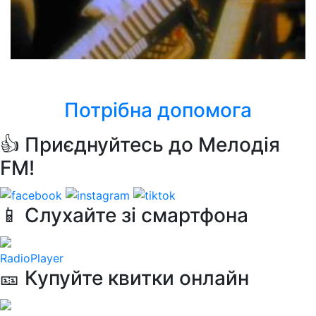
Army of lovers
La Plage De Saint Tropez
Потрібна допомога
👍 Приєднуйтесь до Мелодія
FM!
📱 Слухайте зі смартфона
RadioPlayer
🎫 Купуйте квитки онлайн