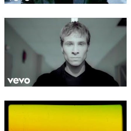
Ricky Martin
Maria
Backstreet Boys
Show Me The Meaning Of Being Lonely