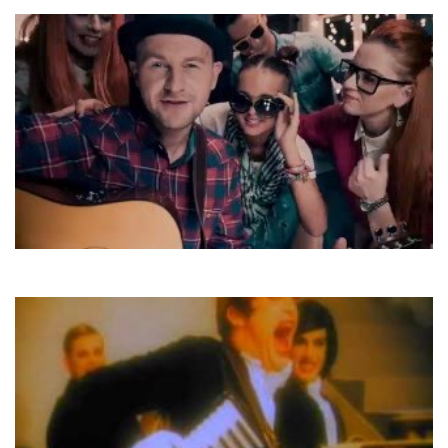
Still Loving You
Павло Табаков
З новим роком