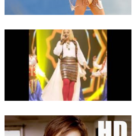
Alyosha
Калина
Наталія Бучинська
Там тиша