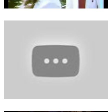
Al Bano & Romina Power
Prima Notte D'amore
Corona
Rhythm Of The Night