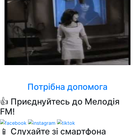
Cher
The Shoop Shoop Song (It's In His Kiss)
Потрібна допомога
👍 Приєднуйтесь до Мелодія
FM!
📱 Слухайте зі смартфона