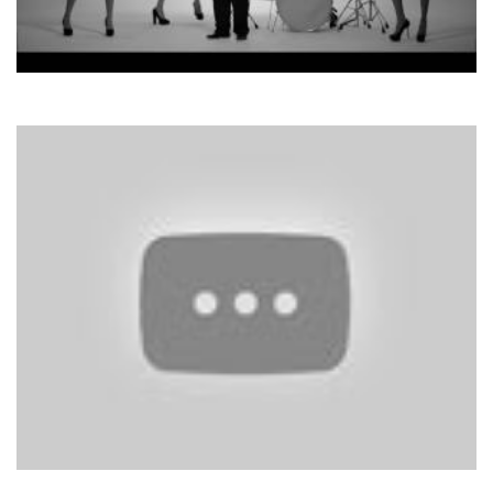
Михайло Поплавський
Приречений на любов
El Pasador