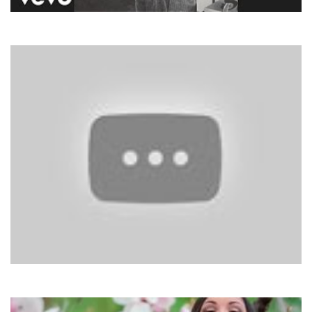
Harry Nilsson
Without You
Heath Hunter
Walking On Clouds