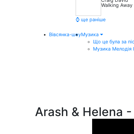
Craig David
Walking Away
⌚ ще раніше
Вівсянка-шоу
Музика
Що це була за пі
Музика Мелодія
Arash & Helena -