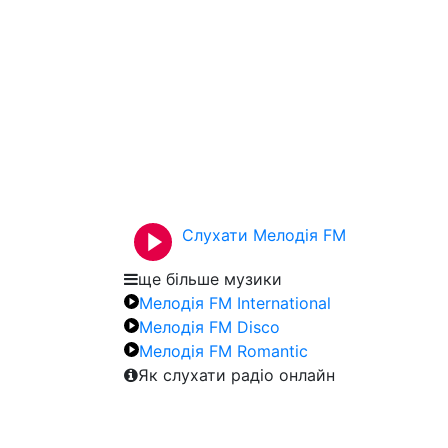
Слухати Мелодія FM
ще більше музики
Мелодія FM International
Мелодія FM Disco
Мелодія FM Romantic
Як слухати радіо онлайн