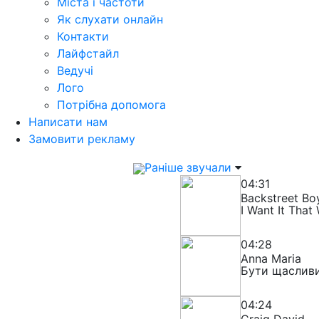
Міста і частоти
Як слухати онлайн
Контакти
Лайфстайл
Ведучі
Лого
Потрібна допомога
Написати нам
Замовити рекламу
Раніше звучали
04:31
Backstreet Bo
I Want It That
04:28
Anna Maria
Бути щаслив
04:24