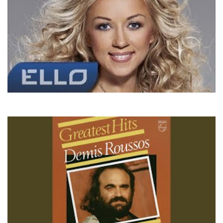
Наталія Валевська
Відболіло