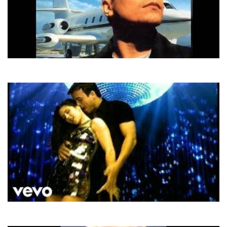
Atb
9Pm
Enrique Iglesias
Bailamos