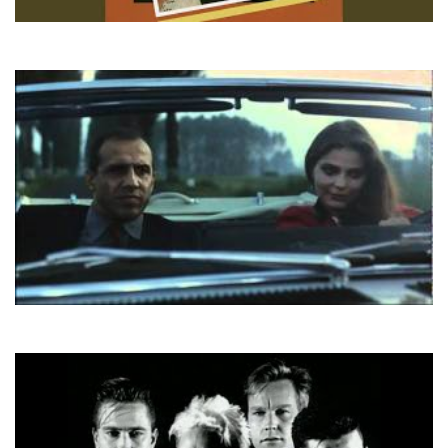
Demis Roussos
Forever And Ever
Adriano Celentano
Il Tempo Se Ne Va