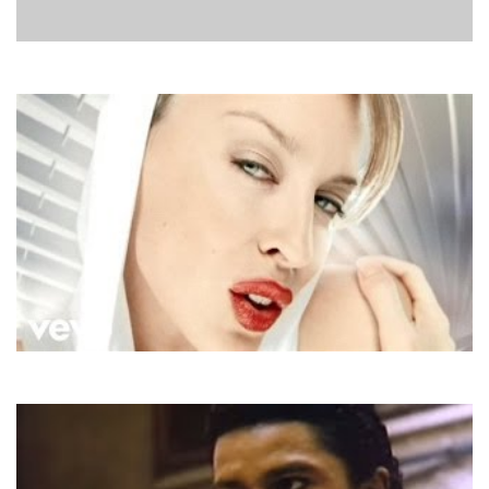
Руслана
Та Сама Зірка
Kylie Minogue
Can't Get You Out Of My Head