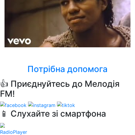
Pia Zadora
When The Rain Begins To Fall
Потрібна допомога
👍 Приєднуйтесь до Мелодія
FM!
📱 Слухайте зі смартфона
RadioPlayer