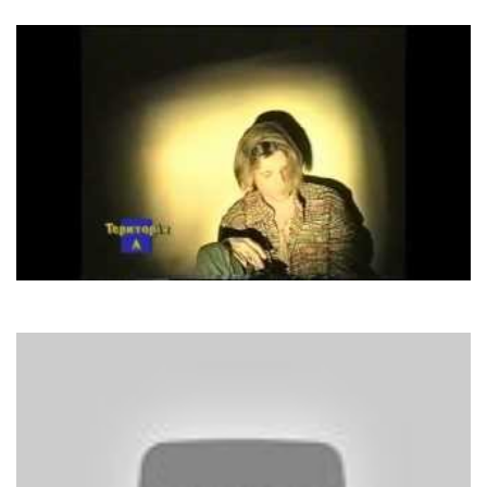
The Winner Takes It All
Лері Вінн
Ветер