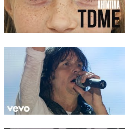
Антитіла
Tdme
Foreigner
I Want To Know What Love Is