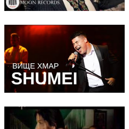
Тік
Гуляй, народ
SHUMEI
Вище хмар