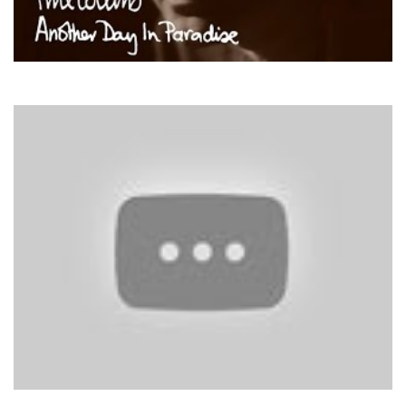
Phil Collins
Another Day In Paradise
Glenn Medeiros