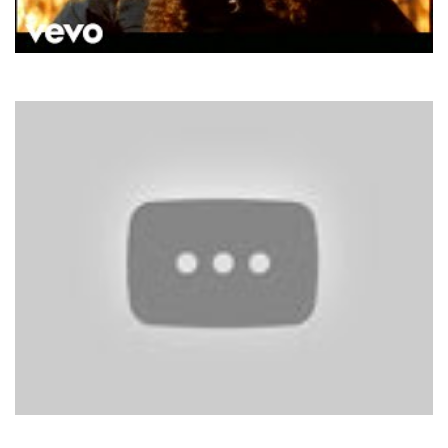
E-Type
Princess Of Egypt
Dzidzio