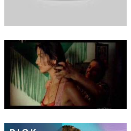
DJ Dado
X-Files
Adriano Celentano
Per sempre