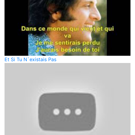
Et Si Tu N`existais Pas