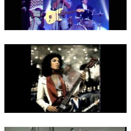
Blue System
My Bed Is Too Big
Gilla
Jonny