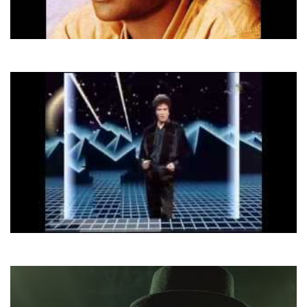
Stevie Wonder
I Just Called to Say I Love You
Fancy
Lady Of Ice