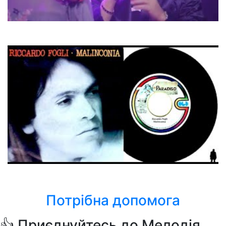
Тетяна Піскарьова та Олег Шак
Люблю
Riccardo Fogli
Malinconia
Потрібна допомога
👍 Приєднуйтесь до Мелодія