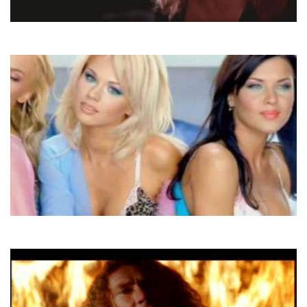
Tina Turner
The Best
SMS
Любий кохай мене