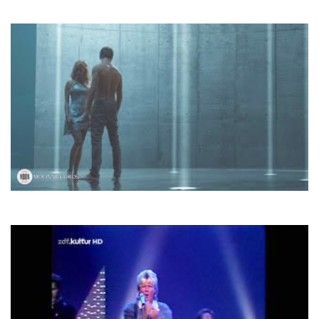
Revolution in paradise
Юлія Думанська
Двічі в одну річку не війдеш