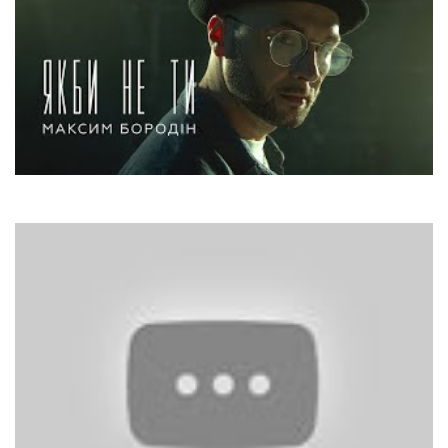
Максим Бородін
Якби Не Ти