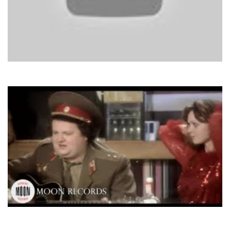
Snap!
Rhythm Is A Dancer
Тік
Прощайте, дівчата