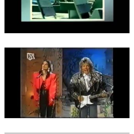
Віталій Козловський
Небо плаче грозами
Blue System
Romeo And Juliet