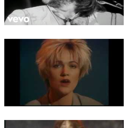
ABBA
The Winner Takes It All
Roxette
It Must Have Been Love