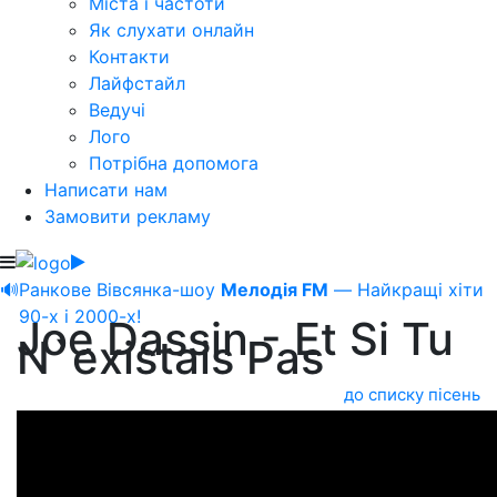
Міста і частоти
Як слухати онлайн
Контакти
Лайфстайл
Ведучі
Лого
Потрібна допомога
Написати нам
Замовити рекламу
🔊
Ранкове Вівсянка-шоу
Мелодія FM
— Найкращі хіти
90-х і 2000-х!
Joe Dassin - Et Si Tu
N`existais Pas
до списку пісень