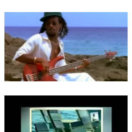
Helena Paparizou
My Number One
Aswad
Shine