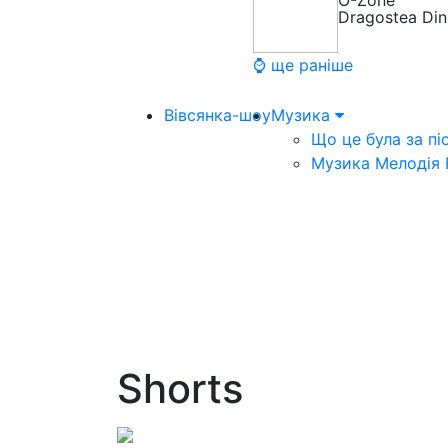
O-Zone
Dragostea Din
⌚ ще раніше
Вівсянка-шоу
Музика
Що це була за пі
Музика Мелодія
Shorts