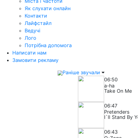
Міста і частоти
Як слухати онлайн
Контакти
Лайфстайл
Ведучі
Лого
Потрібна допомога
Написати нам
Замовити рекламу
Раніше звучали
06:50
a-ha
Take On Me
06:47
Pretenders
I`ll Stand By 
06:43