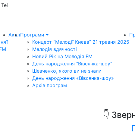
 Tei
Акції
Програми
Пр
сня?
Концерт “Мелодії Києва” 21 травня 2025
 FM
Мелодія вдячності
Новий Рік на Мелодія FM
День народження "Вівсянка-шоу"
Шевченко, якого ви не знали
День народження «Вівсянка-шоу»
Архів програм
👇 Звер