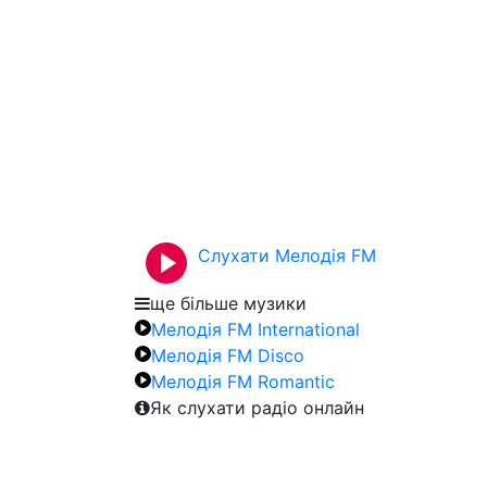
Слухати Мелодія FM
ще більше музики
Мелодія FM International
Мелодія FM Disco
Мелодія FM Romantic
Як слухати радіо онлайн