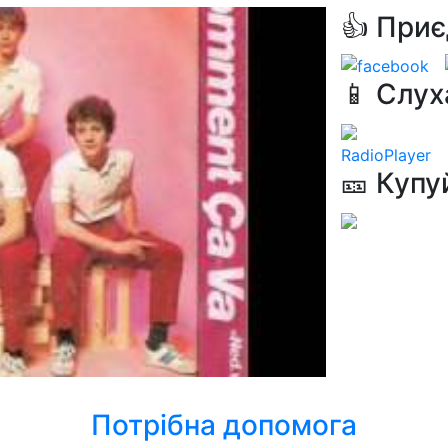
👍 Приє
📱 Слух
RadioPlayer
🎫 Купу
Потрібна допомога