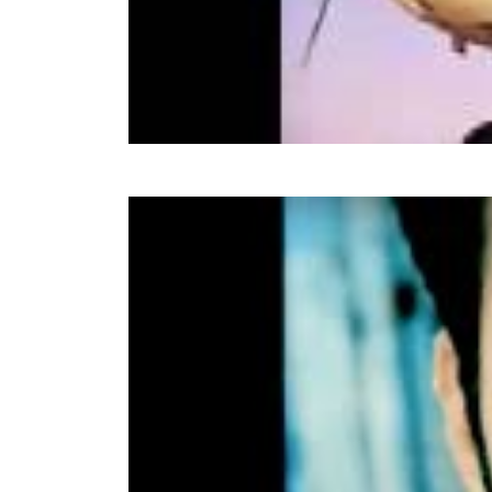
Luv'
Don Juanita De Carnaval