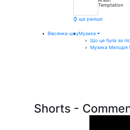
Arash
Temptation
⌚ ще раніше
Вівсянка-шоу
Музика
Що це була за пі
Музика Мелодія
Shorts - Commen