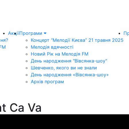
Акції
Програми
Пр
сня?
Концерт “Мелодії Києва” 21 травня 2025
 FM
Мелодія вдячності
Новий Рік на Мелодія FM
День народження "Вівсянка-шоу"
Шевченко, якого ви не знали
День народження «Вівсянка-шоу»
Архів програм
t Ca Va