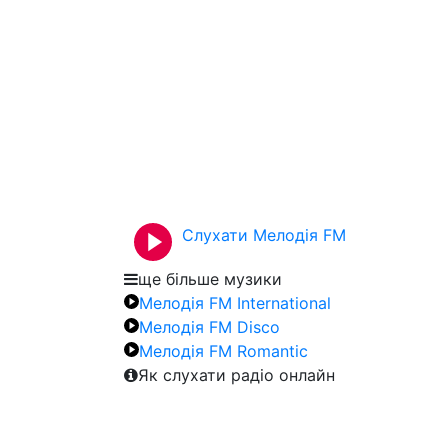
Слухати Мелодія FM
ще більше музики
Мелодія FM International
Мелодія FM Disco
Мелодія FM Romantic
Як слухати радіо онлайн