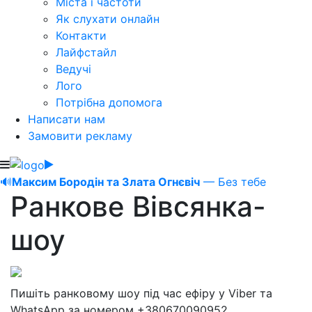
Міста і частоти
Як слухати онлайн
Контакти
Лайфстайл
Ведучі
Лого
Потрібна допомога
Написати нам
Замовити рекламу
🔊
Максим Бородін та Злата Огнєвіч
— Без тебе
Ранкове Вівсянка-
шоу
Пишіть ранковому шоу під час ефіру у Viber та
WhatsApp за номером +380670090952.