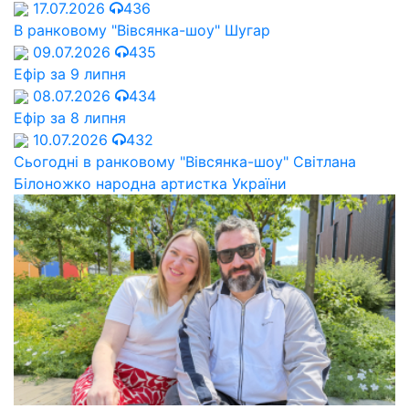
17.07.2026
436
В ранковому "Вівсянка-шоу" Шугар
09.07.2026
435
Ефір за 9 липня
08.07.2026
434
Ефір за 8 липня
10.07.2026
432
Сьогодні в ранковому "Вівсянка-шоу" Cвітлана
Білоножко народна артистка України