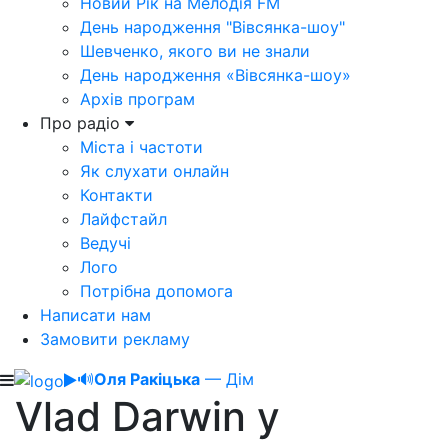
Новий Рік на Мелодія FM
День народження "Вівсянка-шоу"
Шевченко, якого ви не знали
День народження «Вівсянка-шоу»
Архів програм
Про радіо
Міста і частоти
Як слухати онлайн
Контакти
Лайфстайл
Ведучі
Лого
Потрібна допомога
Написати нам
Замовити рекламу
🔊
Оля Ракіцька
— Дім
Vlad Darwin у