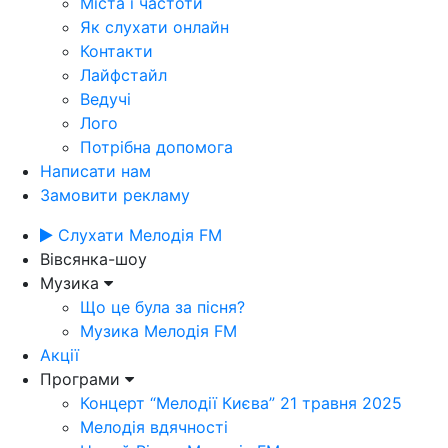
Міста і частоти
Як слухати онлайн
Контакти
Лайфстайл
Ведучі
Лого
Потрібна допомога
Написати нам
Замовити рекламу
Слухати Мелодія FM
Вівсянка-шоу
Музика
Що це була за пісня?
Музика Мелодія FM
Акції
Програми
Концерт “Мелодії Києва” 21 травня 2025
Мелодія вдячності