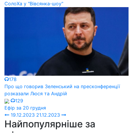
СолоХа у "Вівсянка-шоу"
178
Про що говорив Зеленський на пресконференції
розказали Люся та Андрій
129
Ефір за 20 грудня
19.12.2023
21.12.2023
Найпопулярніше за