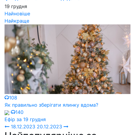
19 грудня
Найновіше
Найкраще
108
Як правильно зберігати ялинку вдома?
140
Ефір за 19 грудня
18.12.2023
20.12.2023