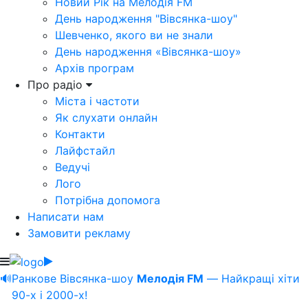
Новий Рік на Мелодія FM
День народження "Вівсянка-шоу"
Шевченко, якого ви не знали
День народження «Вівсянка-шоу»
Архів програм
Про радіо
Міста і частоти
Як слухати онлайн
Контакти
Лайфстайл
Ведучі
Лого
Потрібна допомога
Написати нам
Замовити рекламу
🔊
Ранкове Вівсянка-шоу
Мелодія FM
— Найкращі хіти
90-х і 2000-х!