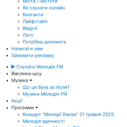
Міста і частоти
Як слухати онлайн
Контакти
Лайфстайл
Ведучі
Лого
Потрібна допомога
Написати нам
Замовити рекламу
Слухати Мелодія FM
Вівсянка-шоу
Музика
Що це була за пісня?
Музика Мелодія FM
Акції
Програми
Концерт “Мелодії Києва” 21 травня 2025
Мелодія вдячності