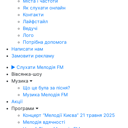
Міста і частоти
Як слухати онлайн
Контакти
Лайфстайл
Ведучі
Лого
Потрібна допомога
Написати нам
Замовити рекламу
Слухати Мелодія FM
Вівсянка-шоу
Музика
Що це була за пісня?
Музика Мелодія FM
Акції
Програми
Концерт “Мелодії Києва” 21 травня 2025
Мелодія вдячності