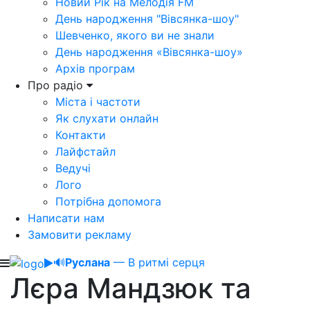
Новий Рік на Мелодія FM
День народження "Вівсянка-шоу"
Шевченко, якого ви не знали
День народження «Вівсянка-шоу»
Архів програм
Про радіо
Міста і частоти
Як слухати онлайн
Контакти
Лайфстайл
Ведучі
Лого
Потрібна допомога
Написати нам
Замовити рекламу
🔊
Руслана
— В ритмі серця
Лєра Мандзюк та