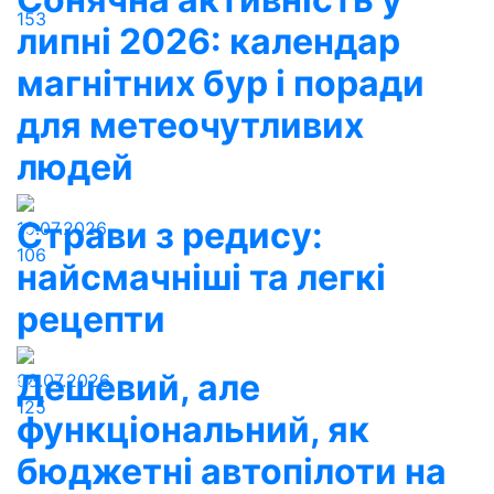
153
липні 2026: календар
магнітних бур і поради
для метеочутливих
людей
Страви з редису:
10.07.2026
106
найсмачніші та легкі
рецепти
Дешевий, але
08.07.2026
125
функціональний, як
бюджетні автопілоти на