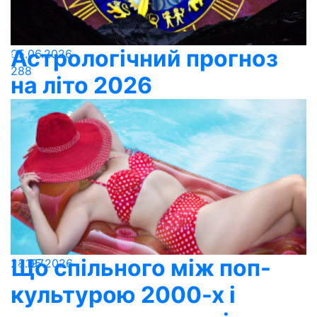
Астрологічний прогноз
05.06.2026
288
на літо 2026
Що спільного між поп-
28.05.2026
197
культурою 2000-х і