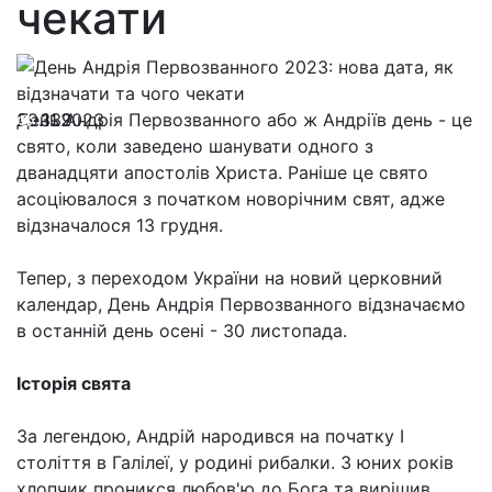
чекати
29.11.2023
День Андрія Первозванного або ж Андріїв день - це
339
свято, коли заведено шанувати одного з
дванадцяти апостолів Христа. Раніше це свято
асоціювалося з початком новорічним свят, адже
відзначалося 13 грудня.
Тепер, з переходом України на новий церковний
календар, День Андрія Первозванного відзначаємо
в останній день осені - 30 листопада.
Історія свята
За легендою, Андрій народився на початку І
століття в Галілеї, у родині рибалки. З юних років
хлопчик проникся любов'ю до Бога та вирішив