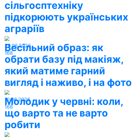
сільгосптехніку
підкорюють українських
аграріїв
Весільний образ: як
26.06.2026
168
обрати базу під макіяж,
який матиме гарний
вигляд і наживо, і на фото
Молодик у червні: коли,
19.06.2026
168
що варто та не варто
робити