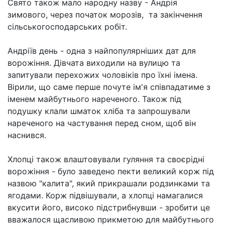
Свято також мало народну назву - Андрія
зимового, через початок морозів, та закінчення
сільськогосподарських робіт.
Андріїв день - одна з найпопулярніших дат для
ворожіння. Дівчата виходили на вулицю та
запитували перехожих чоловіків про їхні імена.
Вірили, що саме перше почуте ім'я співпадатиме з
іменем майбутнього нареченого. Також під
подушку клали шматок хліба та запрошували
нареченого на частування перед сном, щоб він
наснився.
Хлопці також влаштовували гуляння та своєрідні
ворожіння - було заведено пекти великий корж під
назвою "калита", який прикрашали родзинками та
ягодами. Корж підвішували, а хлопці намагалися
вкусити його, високо підстрибнувши - зробити це
вважалося щасливою прикметою для майбутнього