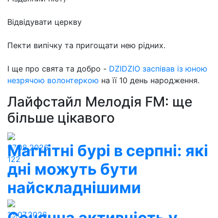
Відвідувати церкву
Пекти випічку та пригощати нею рідних.
І ще про свята та добро -
DZIDZIO заспівав із юною
незрячою волонтеркою
на її 10 день народження.
Лайфстайл Мелодія FM: ще
більше цікавого
Магнітні бурі в серпні: які
07.08.2026
122
дні можуть бути
найскладнішими
Сонячна активність у
13.07.2026