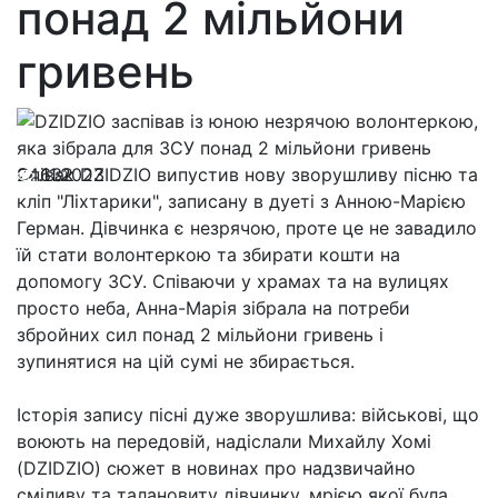
понад 2 мільйони
гривень
24.11.2023
Співак DZIDZIO випустив нову зворушливу пісню та
632
кліп "Ліхтарики", записану в дуеті з Анною-Марією
Герман. Дівчинка є незрячою, проте це не завадило
їй стати волонтеркою та збирати кошти на
допомогу ЗСУ. Співаючи у храмах та на вулицях
просто неба, Анна-Марія зібрала на потреби
збройних сил понад 2 мільйони гривень і
зупинятися на цій сумі не збирається.
Історія запису пісні дуже зворушлива: військові, що
воюють на передовій, надіслали Михайлу Хомі
(DZIDZIO) сюжет в новинах про надзвичайно
сміливу та талановиту дівчинку, мрією якої була