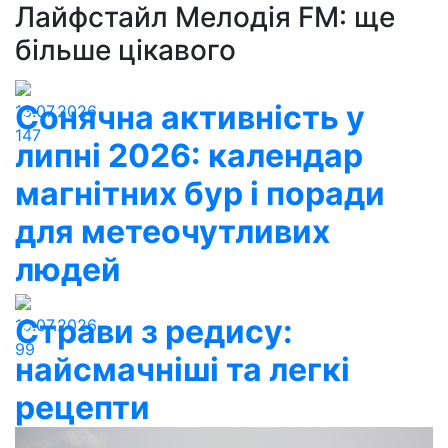
Лайфстайл Мелодія FM: ще
більше цікавого
Сонячна активність у
13.07.2026
147
липні 2026: календар
магнітних бур і поради
для метеочутливих
людей
Страви з редису:
10.07.2026
99
найсмачніші та легкі
рецепти