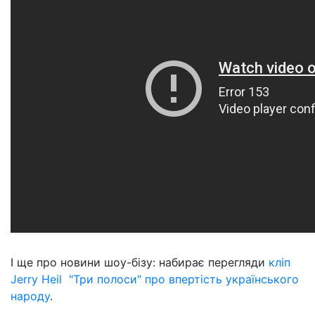
І ще про новини шоу-бізу: набирає перегляди
кліп
Jerry Heil "Три полоси" про впертість українського
народу
.