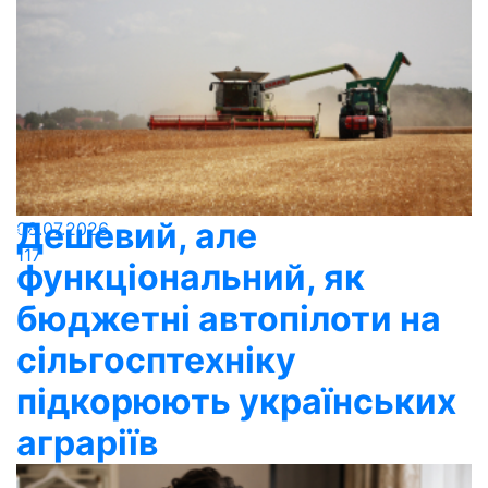
Дешевий, але
08.07.2026
117
функціональний, як
бюджетні автопілоти на
сільгосптехніку
підкорюють українських
аграріїв