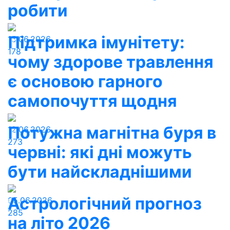
робити
Підтримка імунітету:
15.06.2026
178
чому здорове травлення
є основою гарного
самопочуття щодня
Потужна магнітна буря в
12.06.2026
273
червні: які дні можуть
бути найскладнішими
Астрологічний прогноз
05.06.2026
285
на літо 2026