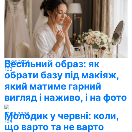
Весільний образ: як
26.06.2026
163
обрати базу під макіяж,
який матиме гарний
вигляд і наживо, і на фото
Молодик у червні: коли,
19.06.2026
164
що варто та не варто