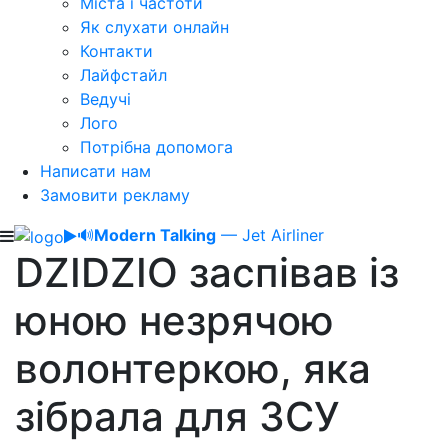
Міста і частоти
Як слухати онлайн
Контакти
Лайфстайл
Ведучі
Лого
Потрібна допомога
Написати нам
Замовити рекламу
🔊
Modern Talking
— Jet Airliner
DZIDZIO заспівав із
юною незрячою
волонтеркою, яка
зібрала для ЗСУ