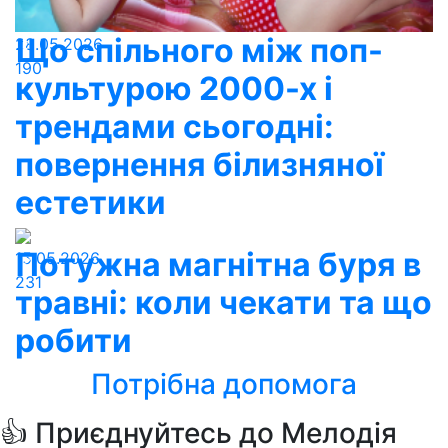
Що спільного між поп-
28.05.2026
190
культурою 2000-х і
трендами сьогодні:
повернення білизняної
естетики
Потужна магнітна буря в
15.05.2026
231
травні: коли чекати та що
робити
Потрібна допомога
👍 Приєднуйтесь до Мелодія