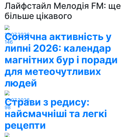
Лайфстайл Мелодія FM: ще
більше цікавого
Сонячна активність у
13.07.2026
146
липні 2026: календар
магнітних бур і поради
для метеочутливих
людей
Страви з редису:
10.07.2026
98
найсмачніші та легкі
рецепти