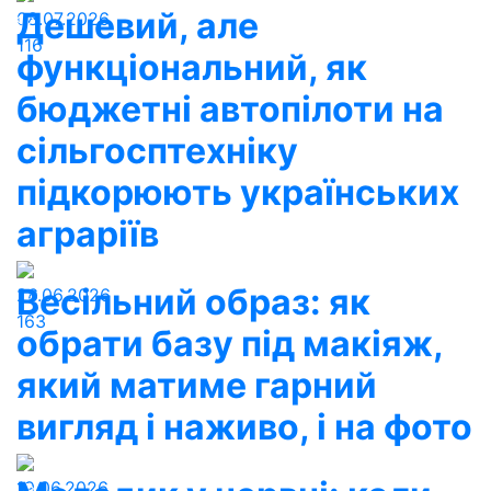
Дешевий, але
08.07.2026
116
функціональний, як
бюджетні автопілоти на
сільгосптехніку
підкорюють українських
аграріїв
Весільний образ: як
26.06.2026
163
обрати базу під макіяж,
який матиме гарний
вигляд і наживо, і на фото
19.06.2026