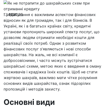
14.07.2025
Кредитування є важливим аспектом фінансових
1104
відносин як для громадян, так і для бізнесів. В
Україні, як і в багатьох країнах світу, кредитні
установи пропонують широкий спектр послуг, що
дозволяє людям отримати необхідні кошти для
реалізації своїх потреб. Однак з розвитком
фінансових послуг з'являються і нові способи
шахрайства. На жаль, не всі компанії є
добросовісними, і часто можуть зустрічатися
шахрайські схеми, метою яких є введення в оману
споживачів і крадіжка їхніх коштів. Щоб не стати
жертвою шахраїв, важливо мати чітке розуміння
основних видів шахрайства, ознак підозрілих
пропозицій і методів захисту.
Основні види