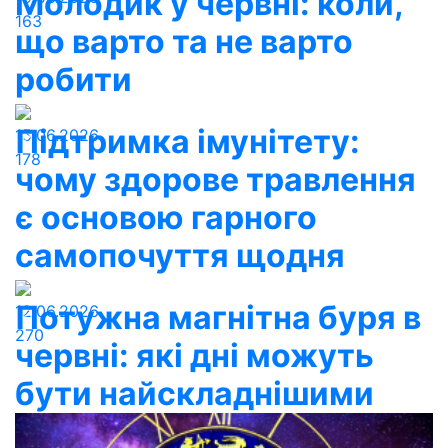
Молодик у червні: коли,
163
що варто та не варто
робити
Підтримка імунітету:
15.06.2026
178
чому здорове травлення
є основою гарного
самопочуття щодня
Потужна магнітна буря в
12.06.2026
270
червні: які дні можуть
бути найскладнішими