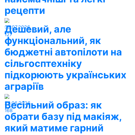
рецепти
Дешевий, але
08.07.2026
127
функціональний, як
бюджетні автопілоти на
сільгосптехніку
підкорюють українських
аграріїв
Весільний образ: як
26.06.2026
168
обрати базу під макіяж,
який матиме гарний