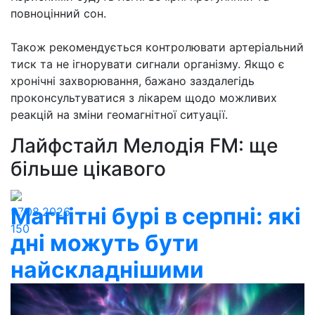
повноцінний сон.
Також рекомендується контролювати артеріальний
тиск та не ігнорувати сигнали організму. Якщо є
хронічні захворювання, бажано заздалегідь
проконсультуватися з лікарем щодо можливих
реакцій на зміни геомагнітної ситуації.
Лайфстайл Мелодія FM: ще
більше цікавого
Магнітні бурі в серпні: які
07.08.2026
150
дні можуть бути
найскладнішими