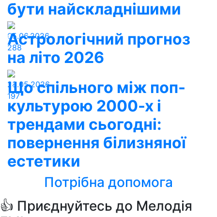
бути найскладнішими
Астрологічний прогноз
05.06.2026
288
на літо 2026
Що спільного між поп-
28.05.2026
197
культурою 2000-х і
трендами сьогодні:
повернення білизняної
естетики
Потрібна допомога
👍 Приєднуйтесь до Мелодія