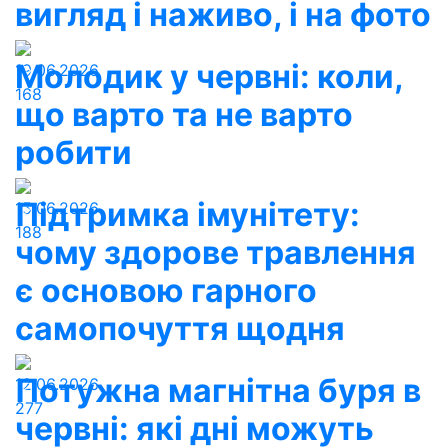
вигляд і наживо, і на фото
Молодик у червні: коли,
19.06.2026
168
що варто та не варто
робити
Підтримка імунітету:
15.06.2026
188
чому здорове травлення
є основою гарного
самопочуття щодня
Потужна магнітна буря в
12.06.2026
277
червні: які дні можуть