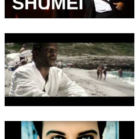
SHUMEI
Вище хмар
R.I.O.
Shine On