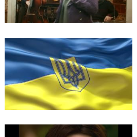
Zaz
Je Veux
Злата Огнєвіч & Дiти
Гімн України