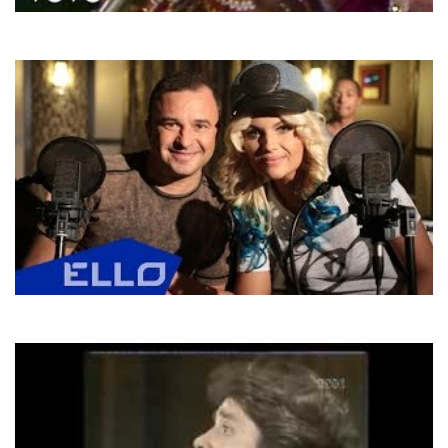
Boney M.
Hooray! Hooray! It's A Holi-Holiday
Віктор Павлік
Ві сні відлітаю