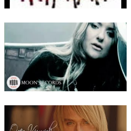
Los Del Rio
Macarena
Наталія Могилевська
Вiдправила Message