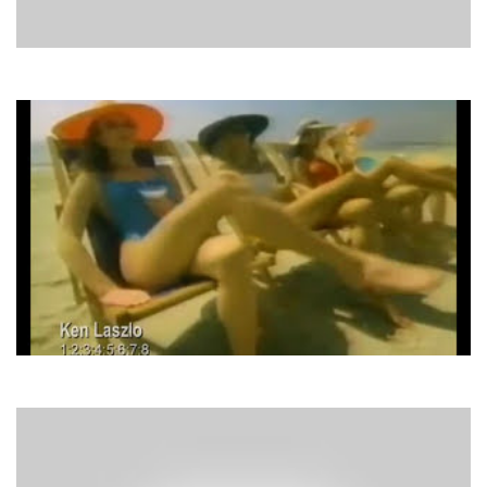
Олена Яловик
Стожари
Ken Laszlo
1-2-3-4-5-6-7-8