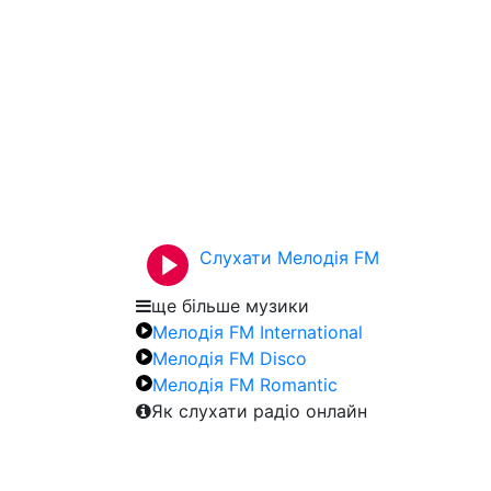
Слухати Мелодія FM
ще більше музики
Мелодія FM International
Мелодія FM Disco
Мелодія FM Romantic
Як слухати радіо онлайн