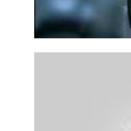
Наталка Карпа
Інша