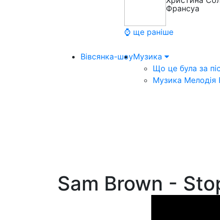
Христина Сол
Франсуа
⌚ ще раніше
Вівсянка-шоу
Музика
Що це була за пі
Музика Мелодія
Sam Brown - Sto