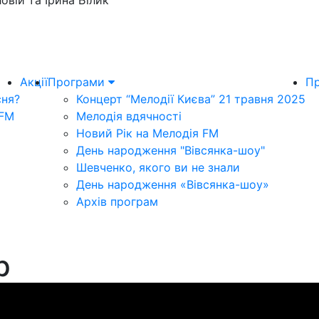
овій та Ірина Білик
Акції
Програми
Пр
сня?
Концерт “Мелодії Києва” 21 травня 2025
 FM
Мелодія вдячності
Новий Рік на Мелодія FM
День народження "Вівсянка-шоу"
Шевченко, якого ви не знали
День народження «Вівсянка-шоу»
Архів програм
p