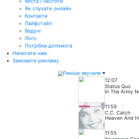
Міста і частоти
Як слухати онлайн
Контакти
Лайфстайл
Ведучі
Лого
Потрібна допомога
Написати нам
Замовити рекламу
Раніше звучали
12:07
Status Quo
In The Army 
11:59
C.C. Catch
Heaven And He
11:55