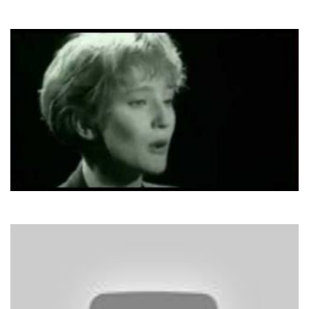
Yaki-Da
I Saw You Dancing
Patricia Kaas
Venus Des Abribus