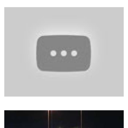
Тільки та
Руслана
Та Сама Зірка