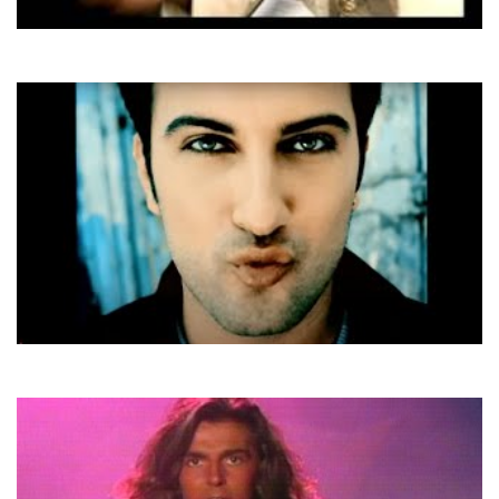
XS
Віночок
Tarkan
Simarik