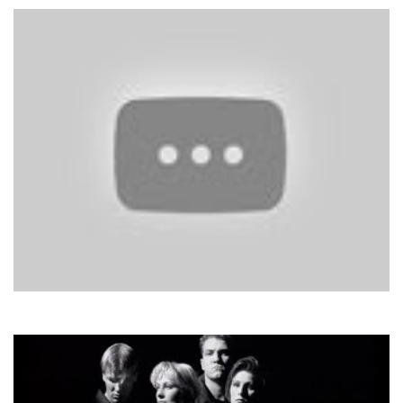
Aviator
Повертайся