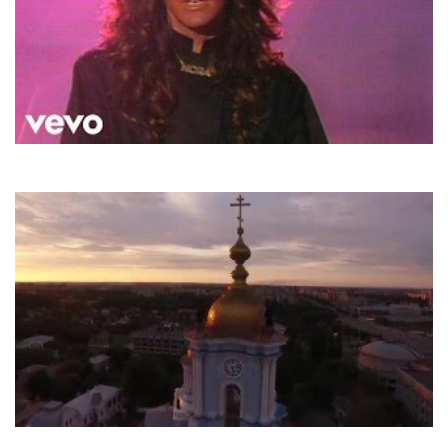
Modern Talking
Geronimo's Cadillac
Тарас Петриненко та Тетяна Горобець