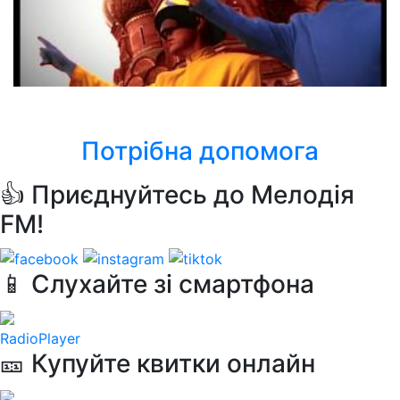
Pet Shop Boys
Go West
Потрібна допомога
👍 Приєднуйтесь до Мелодія
FM!
📱 Слухайте зі смартфона
RadioPlayer
🎫 Купуйте квитки онлайн