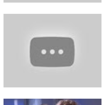
Donna Summer
Hot Stuff
Катерина Бужинська
Як у нас на Україні