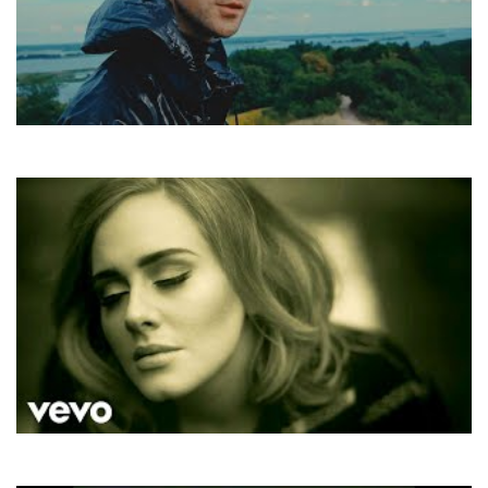
Макс Барських
Зорепад
Adele
Hello