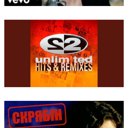
Rasmus
In The Shadows
2 Unlimited
No Limit