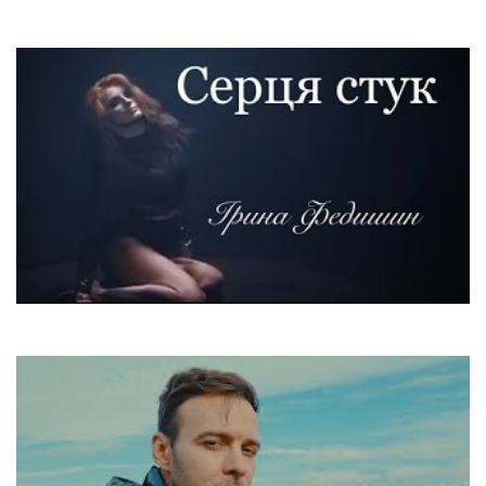
ATC
Around The World (La La La La)
Ірина Федишин
Серця Стук