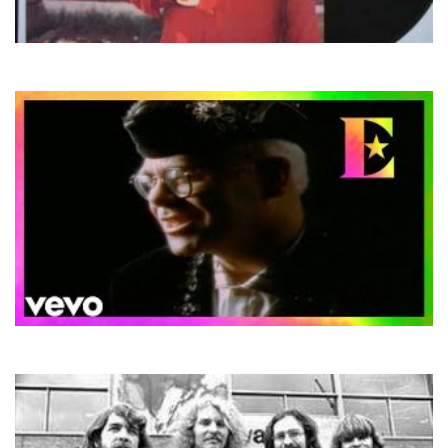
Pupo
Perche E Cosi
Elton John
Sacrifice