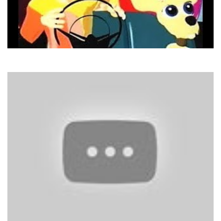
DJ BoBo
Chihuahua