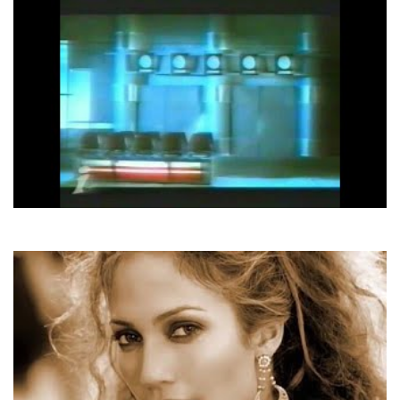
Ірина Білик
А мені б туди