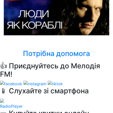
Скрябін
Люди, як кораблі
Потрібна допомога
👍 Приєднуйтесь до Мелодія
FM!
📱 Слухайте зі смартфона
RadioPlayer