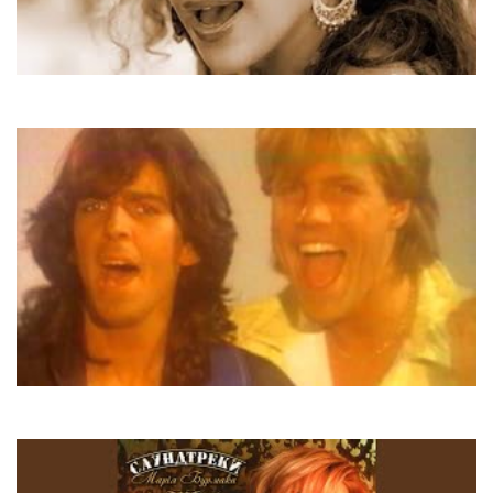
Jennifer Lopez
Ain't It Funny
Modern Talking
You Can Win If You Want