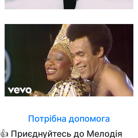
Артем Пивоваров
Дежавю
Boney M.
Gotta Go Home
Потрібна допомога
👍 Приєднуйтесь до Мелодія