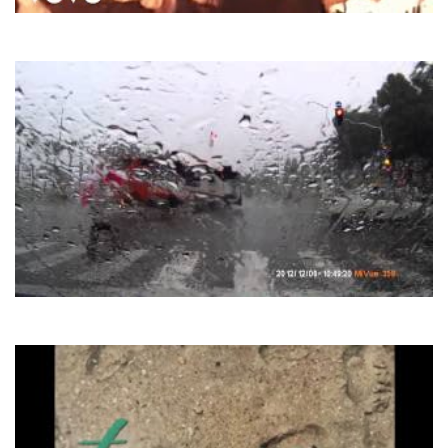
Londonbeat
I've Been Thinking About You
Chris Rea
And You My Love