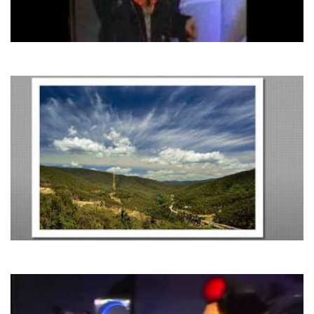
C.C. Catch
Heaven And Hell
Paul Mauriat
Godfather