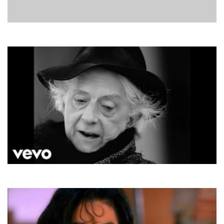
Bad Boys Blue
Gimme Gimme Your Lovin' (Little Lady)
Sting
Englishman In New York