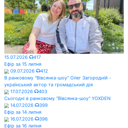
15.07.2026
417
Ефір за 15 липня
09.07.2026
412
В ранковому "Вівсянка-шоу" Олег Загородній -
український актор та громадський дія
17.07.2026
403
Сьогодні в ранковому "Вівсянка-шоу" YOXDEN
14.07.2026
399
Ефір за 14 липня
16.07.2026
396
Ефір за 16 липня