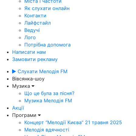
Міста і частоти
Як слухати онлайн
Контакти
Лайфстайл
Ведучі
Лого
Потрібна допомога
Написати нам
Замовити рекламу
Слухати Мелодія FM
Вівсянка-шоу
Музика
Що це була за пісня?
Музика Мелодія FM
Акції
Програми
Концерт “Мелодії Києва” 21 травня 2025
Мелодія вдячності