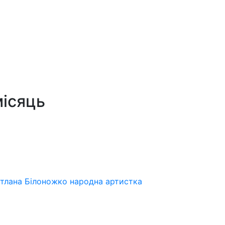
місяць
ітлана Білоножко народна артистка