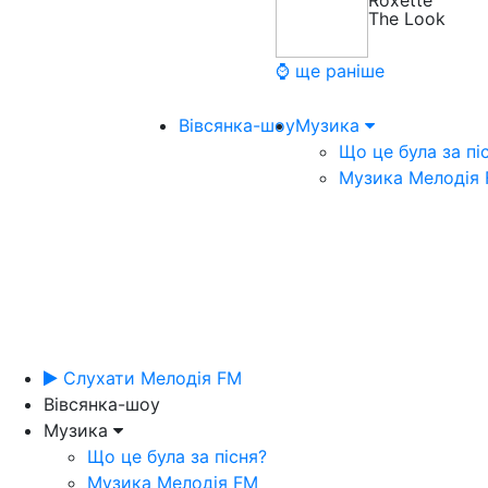
Roxette
The Look
⌚ ще раніше
Вівсянка-шоу
Музика
Що це була за пі
Музика Мелодія
Слухати Мелодія FM
Вівсянка-шоу
Музика
Що це була за пісня?
Музика Мелодія FM