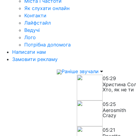
Міста і частоти
Як слухати онлайн
Контакти
Лайфстайл
Ведучі
Лого
Потрібна допомога
Написати нам
Замовити рекламу
Раніше звучали
05:29
Христина Сол
Хто, як не ти
05:25
Aerosmith
Crazy
05:21