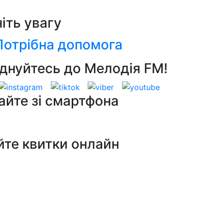
ніть увагу
Потрібна допомога
днуйтесь до Мелодія FM!
айте зі смартфона
йте квитки онлайн