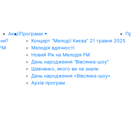
Акції
Програми
Пр
сня?
Концерт “Мелодії Києва” 21 травня 2025
 FM
Мелодія вдячності
Новий Рік на Мелодія FM
День народження "Вівсянка-шоу"
Шевченко, якого ви не знали
День народження «Вівсянка-шоу»
Архів програм