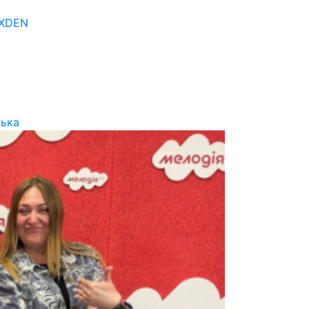
OXDEN
ська