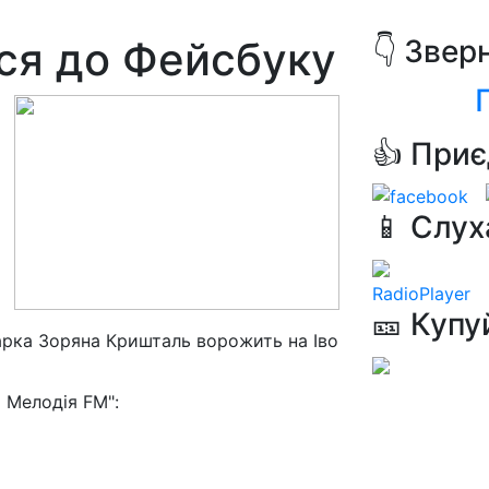
вся до Фейсбуку
👇 Звер
👍 Приє
📱 Слух
RadioPlayer
🎫 Купу
фарка Зоряна Кришталь ворожить на Іво
 Мелодія FM":