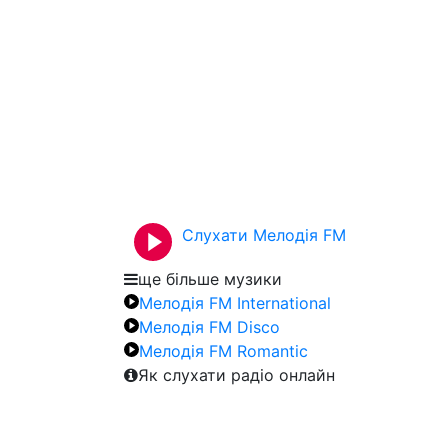
Слухати Мелодія FM
ще більше музики
Мелодія FM International
Мелодія FM Disco
Мелодія FM Romantic
Як слухати радіо онлайн