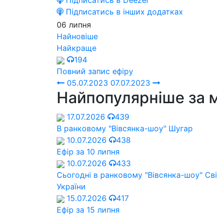
Підписатись в Deezer
Підписатись в інших додатках
06 липня
Найновіше
Найкраще
194
Повний запис ефіру
05.07.2023
07.07.2023
Найпопулярніше за 
17.07.2026
439
В ранковому "Вівсянка-шоу" Шугар
10.07.2026
438
Ефір за 10 липня
10.07.2026
433
Сьогодні в ранковому "Вівсянка-шоу" Cв
України
15.07.2026
417
Ефір за 15 липня