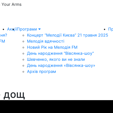
In Your Arms
Акції
Програми
Пр
сня?
Концерт “Мелодії Києва” 21 травня 2025
 FM
Мелодія вдячності
Новий Рік на Мелодія FM
День народження "Вівсянка-шоу"
Шевченко, якого ви не знали
День народження «Вівсянка-шоу»
Архів програм
е дощ