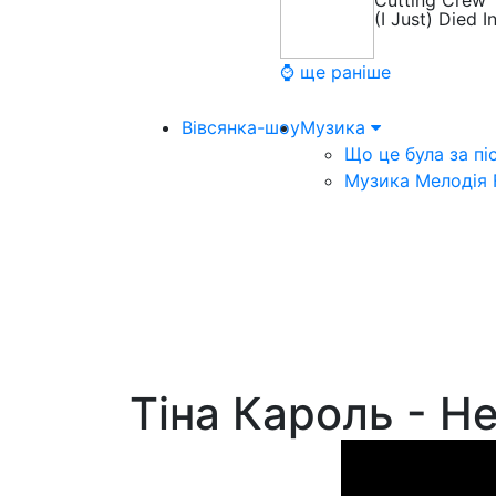
Cutting Crew
(I Just) Died 
⌚ ще раніше
Вівсянка-шоу
Музика
Що це була за пі
Музика Мелодія
Тіна Кароль - Н