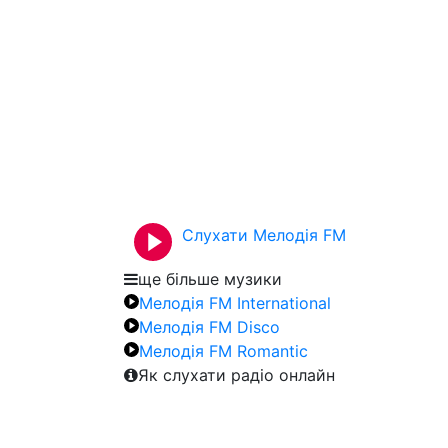
Слухати Мелодія FM
ще більше музики
Мелодія FM International
Мелодія FM Disco
Мелодія FM Romantic
Як слухати радіо онлайн