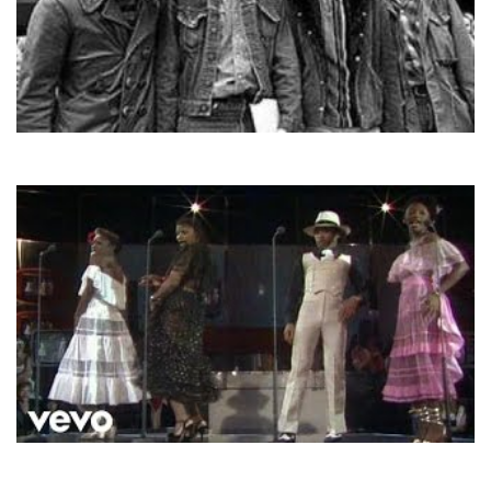
Creedence
Have You Ever Seen The Rain
Boney M.
Ma Baker