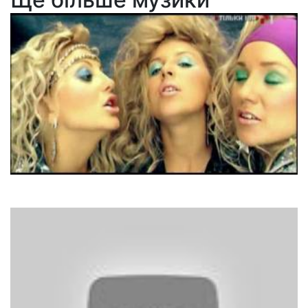
Помада
Чері чері леді