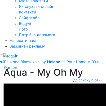
Міста і частоти
Як слухати онлайн
Контакти
Лайфстайл
Ведучі
Лого
Потрібна допомога
Написати нам
Замовити рекламу
🔊
Ранкове Вівсянка-шоу
Helene
— Pour L'amour D'un
Garcon
Aqua - My Oh My
до списку пісень