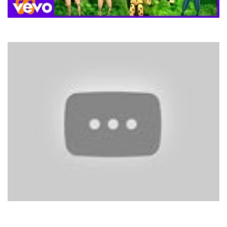
Spice Girls
Viva Forever
Pupo
Non Mi Arrendevo Mai