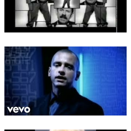
Scatman John
Scatman (SKI-BA-BOP-BA-DOP-BOP)
Eros Ramazzotti
Fuoko Nel Fuoko