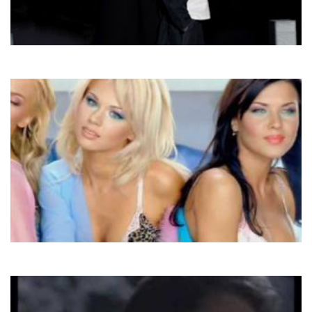
Ірина Білик Та Тік
Не цілуй
SMS
Любий, Кохай Мене