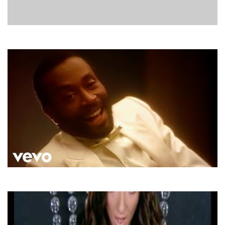
Dr. Alban
It's My Life
Bobby McFerrin
Don't Worry Be Happy