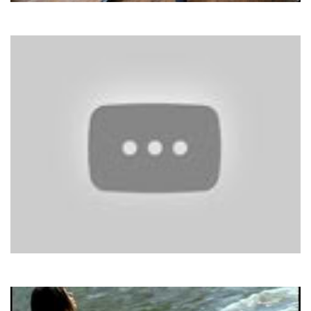
Скрябін
Мам
C.C. Catch
Soul Survivor