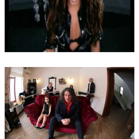
Могилевська Наталія та Скрябін
Ти Мені Не Даєш