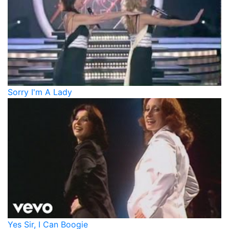
Sorry I'm A Lady
Yes Sir, I Can Boogie