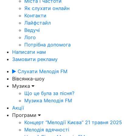
Міста і частоти
Як слухати онлайн
Контакти
Лайфстайл
Ведучі
Лого
Потрібна допомога
Написати нам
Замовити рекламу
Слухати Мелодія FM
Вівсянка-шоу
Музика
Що це була за пісня?
Музика Мелодія FM
Акції
Програми
Концерт “Мелодії Києва” 21 травня 2025
Мелодія вдячності