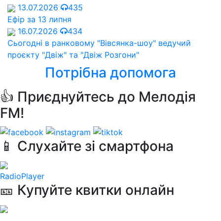
13.07.2026
435
Ефір за 13 липня
16.07.2026
434
Сьогодні в ранковому "Вівсянка-шоу" ведучий
проєкту "Двіж" та "Двіж Розгони"
Потрібна допомога
👍 Приєднуйтесь до Мелодія
FM!
📱 Слухайте зі смартфона
RadioPlayer
🎫 Купуйте квитки онлайн