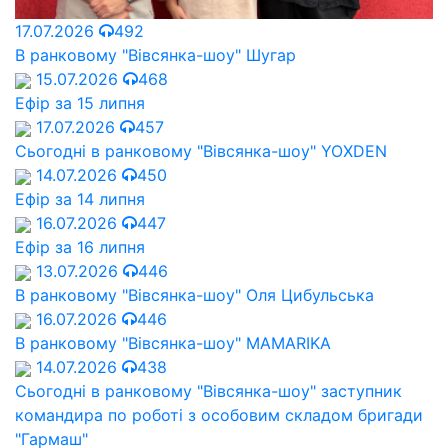
17.07.2026
492
В ранковому "Вівсянка-шоу" Шугар
15.07.2026
468
Ефір за 15 липня
17.07.2026
457
Сьогодні в ранковому "Вівсянка-шоу" YOXDEN
14.07.2026
450
Ефір за 14 липня
16.07.2026
447
Ефір за 16 липня
13.07.2026
446
В ранковому "Вівсянка-шоу" Оля Цибульська
16.07.2026
446
В ранковому "Вівсянка-шоу" MAMARIKA
14.07.2026
438
Сьогодні в ранковому "Вівсянка-шоу" заступник
командира по роботі з особовим складом бригади
"Гармаш"