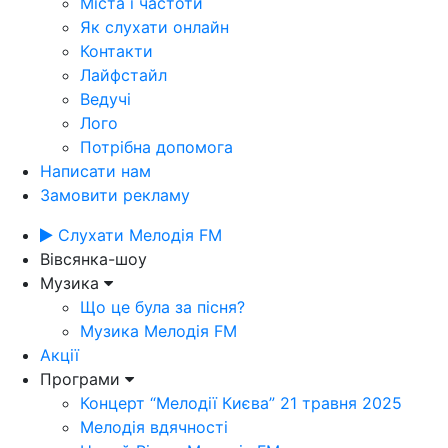
Міста і частоти
Як слухати онлайн
Контакти
Лайфстайл
Ведучі
Лого
Потрібна допомога
Написати нам
Замовити рекламу
Слухати Мелодія FM
Вівсянка-шоу
Музика
Що це була за пісня?
Музика Мелодія FM
Акції
Програми
Концерт “Мелодії Києва” 21 травня 2025
Мелодія вдячності