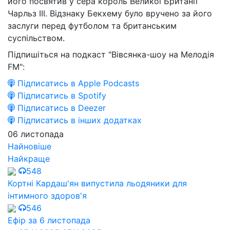
його посвятив у сера король Великої Британії
Чарльз III. Відзнаку Бекхему було вручено за його
заслуги перед футболом та британським
суспільством.
Підпишіться на подкаст "Вівсянка-шоу на Мелодія
FM":
Підписатись в Apple Podcasts
Підписатись в Spotify
Підписатись в Deezer
Підписатись в інших додатках
06 листопада
Найновіше
Найкраще
548
Кортні Кардаш'ян випустила льодяники для
інтимного здоров'я
546
Ефір за 6 листопада