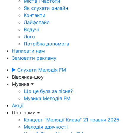
Міста і частоти
Як слухати онлайн
Контакти
Лайфстайл
Ведучі
Лого
Потрібна допомога
Написати нам
Замовити рекламу
Слухати Мелодія FM
Вівсянка-шоу
Музика
Що це була за пісня?
Музика Мелодія FM
Акції
Програми
Концерт “Мелодії Києва” 21 травня 2025
Мелодія вдячності