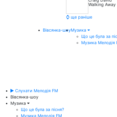
Craig David
Walking Away
⌚ ще раніше
Вівсянка-шоу
Музика
Що це була за пі
Музика Мелодія
Слухати Мелодія FM
Вівсянка-шоу
Музика
Що це була за пісня?
Музика Мелодія FM