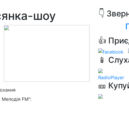
всянка-шоу
👇 Звер
👍 Приє
📱 Слух
RadioPlayer
🎫 Купу
кохання
 Мелодія FM":