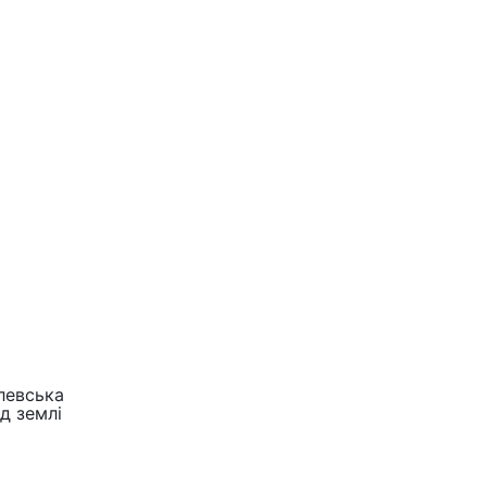
левська
ід землі