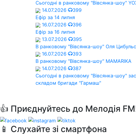
Сьогодні в ранковому "Вівсянка-шоу" Y
14.07.2026
399
Ефір за 14 липня
16.07.2026
396
Ефір за 16 липня
13.07.2026
395
В ранковому "Вівсянка-шоу" Оля Цибуль
16.07.2026
393
В ранковому "Вівсянка-шоу" MAMARIKA
14.07.2026
387
Сьогодні в ранковому "Вівсянка-шоу" за
складом бригади "Гармаш"
👍 Приєднуйтесь до Мелодія FM
📱 Слухайте зі смартфона