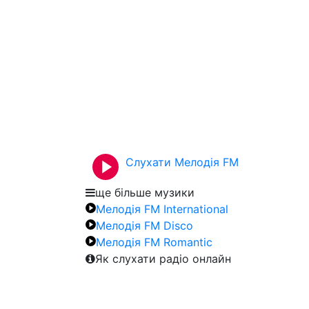
Слухати Мелодія FM
ще більше музики
Мелодія FM International
Мелодія FM Disco
Мелодія FM Romantic
Як слухати радіо онлайн