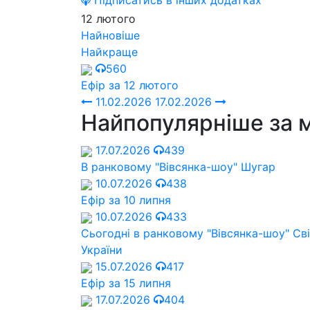
Підписатись в інших додатках
12 лютого
Найновіше
Найкраще
560
Ефір за 12 лютого
11.02.2026
17.02.2026
Найпопулярніше за 
17.07.2026
439
В ранковому "Вівсянка-шоу" Шугар
10.07.2026
438
Ефір за 10 липня
10.07.2026
433
Сьогодні в ранковому "Вівсянка-шоу" Cв
України
15.07.2026
417
Ефір за 15 липня
17.07.2026
404