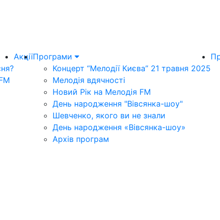
Акції
Програми
Пр
сня?
Концерт “Мелодії Києва” 21 травня 2025
 FM
Мелодія вдячності
Новий Рік на Мелодія FM
День народження "Вівсянка-шоу"
Шевченко, якого ви не знали
День народження «Вівсянка-шоу»
Архів програм