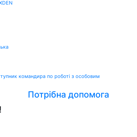
OXDEN
ська
ступник командира по роботі з особовим
Потрібна допомога
!