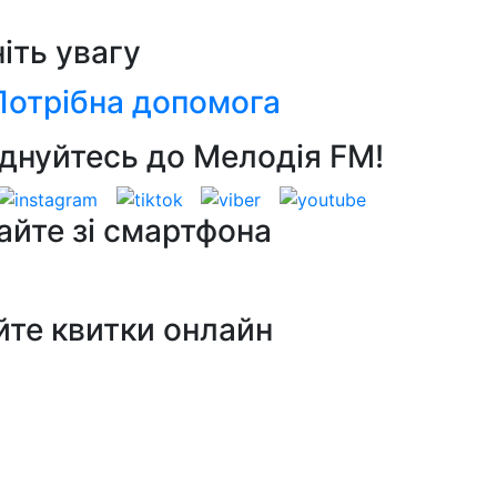
ніть увагу
Потрібна допомога
днуйтесь до Мелодія FM!
айте зі смартфона
йте квитки онлайн