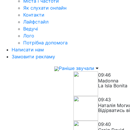
Міста і частоти
Як слухати онлайн
Контакти
Лайфстайл
Ведучі
Лого
Потрібна допомога
Написати нам
Замовити рекламу
Раніше звучали
09:46
Madonna
La Isla Bonita
09:43
Наталія Моги
Відірватись в
09:40