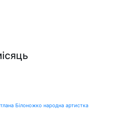
місяць
ітлана Білоножко народна артистка